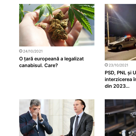
24/10/2021
O țară europeană a legalizat
canabisul. Care?
23/10/2021
PSD, PNL și 
interzicerea î
din 2023…