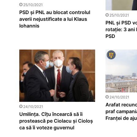
25/10/2021
PSD și PNL au blocat controlul
25/10/2021
averii nejustificate a lui Klaus
PNL și PSD vo
Iohannis
rotație: 3 ani
PSD
24/10/2021
Arafat recuno
24/10/2021
praf campani
Umilința. Cîțu încearcă să îi
Franței de aju
prostească pe Ciolacu și Cioloș
ca să îi voteze guvernul