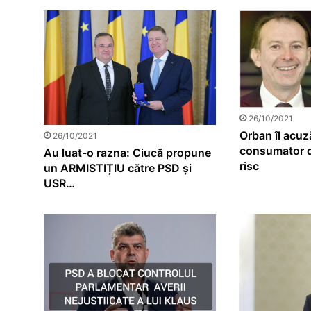
26/10/2021
Orban îl acuz
26/10/2021
consumator d
Au luat-o razna: Ciucă propune
risc
un ARMISTIȚIU către PSD și
USR…