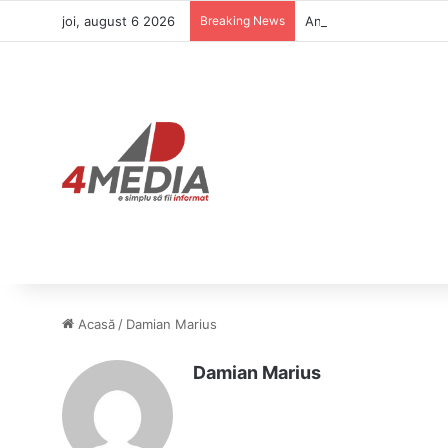
joi, august 6 2026
Breaking News
Andrei Caramitru derap
Acasă
/
Damian Marius
Damian Marius