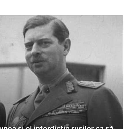
nea și el interdicție rușilor ca să