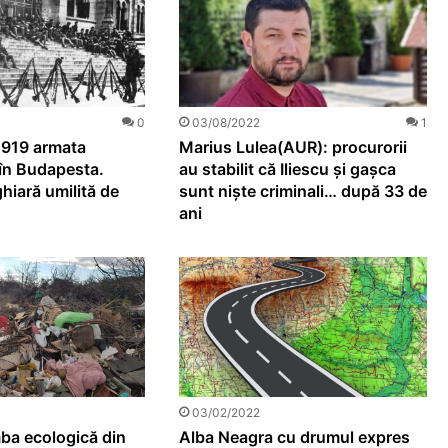
0
03/08/2022
1
1919 armata
Marius Lulea(AUR): procurorii
 în Budapesta.
au stabilit că Iliescu și gașca
iară umilită de
sunt niște criminali… după 33 de
ani
03/02/2022
ba ecologică din
Alba Neagra cu drumul expres