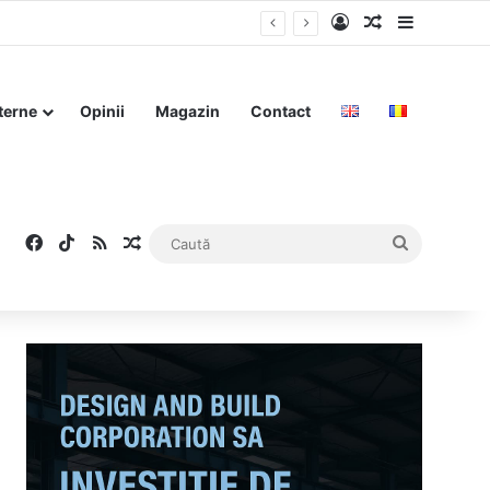
Log In
Articol aleat
Sidebar
terne
Opinii
Magazin
Contact
Facebook
TikTok
RSS
Articol aleatoriu
Caută