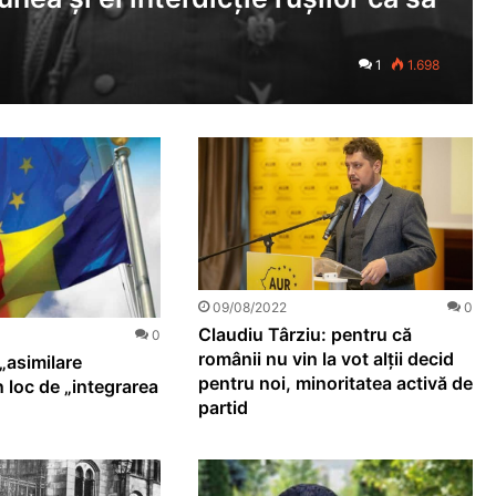
1
1.698
09/08/2022
0
Claudiu Târziu: pentru că
0
românii nu vin la vot alții decid
„asimilare
pentru noi, minoritatea activă de
 loc de „integrarea
partid