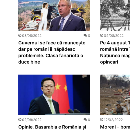
08/08/2022
0
04/08/2022
Guvernul se face că muncește
Pe 4 august 
dar pe români îi năpădesc
română intra
problemele. Clasa fanariotă o
Națiunea magh
duce bine
opincari
12/02/2022
02/08/2022
0
Moreni – bom
Opinie. Basarabia e România și