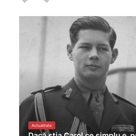
Actualitate
Dacă știa Carol ce simplu e, pu