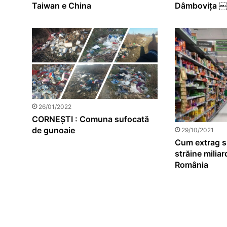
Dâmbovița ￼
Taiwan e China
26/01/2022
CORNEȘTI : Comuna sufocată
de gunoaie
29/10/2021
Cum extrag s
străine milia
România