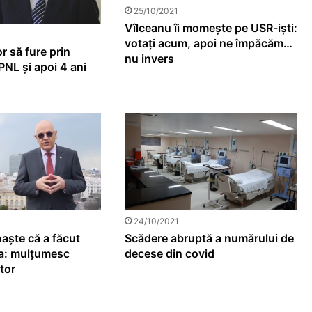
25/10/2021
Vîlceanu îi momește pe USR-iști:
votați acum, apoi ne împăcăm…
r să fure prin
nu invers
 PNL și apoi 4 ani
24/10/2021
aște că a făcut
Scădere abruptă a numărului de
a: mulțumesc
decese din covid
tor