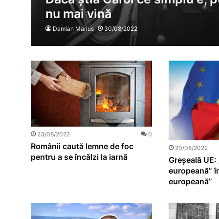
nu mai vină
Damian Marius
30/08/2022
23/08/2022
0
Românii caută lemne de foc
20/08/2022
pentru a se încălzi la iarnă
Greșeală UE: 
europeană” în
europeană”