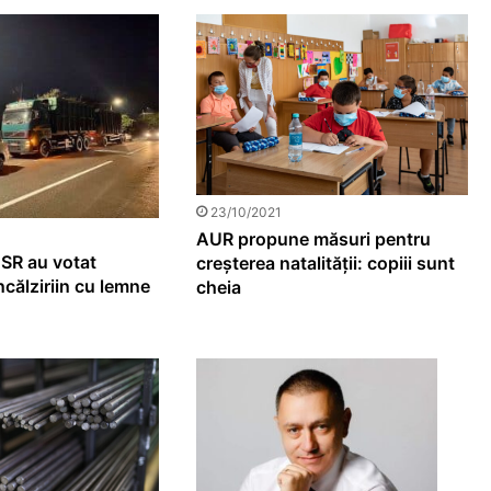
23/10/2021
AUR propune măsuri pentru
USR au votat
creșterea natalității: copiii sunt
ncălziriin cu lemne
cheia