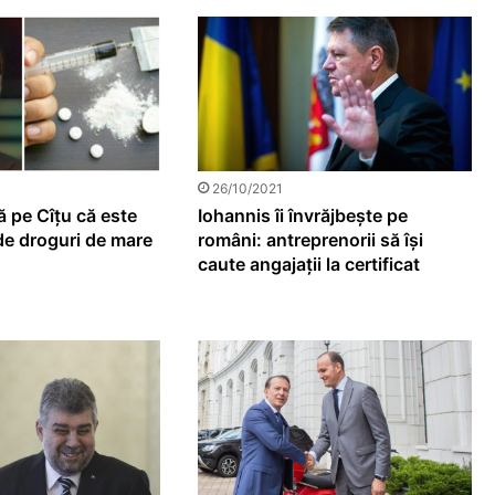
26/10/2021
ă pe Cîțu că este
Iohannis îi învrăjbește pe
e droguri de mare
români: antreprenorii să își
caute angajații la certificat