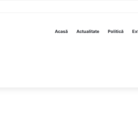
ează din nou: „Suntem o țară de cretini low IQ pe care nu te poți baza”
Acasă
Actualitate
Politică
Ex