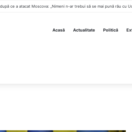
 atenția – Nicușor Dan a semnat la summitul B9 că România susține ofici
Acasă
Actualitate
Politică
Ex