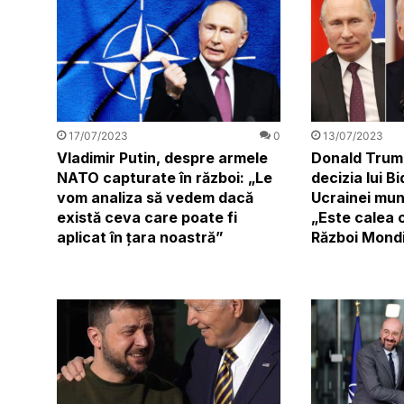
13/07/2023
17/07/2023
0
Donald Tru
Vladimir Putin, despre armele
decizia lui B
NATO capturate în război: „Le
Ucrainei muni
vom analiza să vedem dacă
„Este calea c
există ceva care poate fi
Război Mondi
aplicat în ţara noastră”