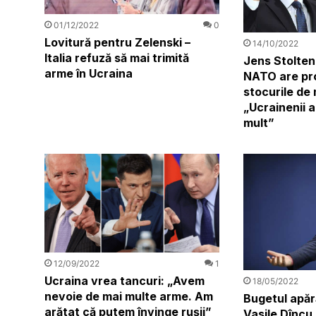
01/12/2022
0
Lovitură pentru Zelenski –
14/10/2022
Italia refuză să mai trimită
Jens Stolten
arme în Ucraina
NATO are pr
stocurile de 
„Ucrainenii 
mult”
12/09/2022
1
Ucraina vrea tancuri: „Avem
18/05/2022
nevoie de mai multe arme. Am
Bugetul apără
arătat că putem învinge rușii”
Vasile Dîncu 