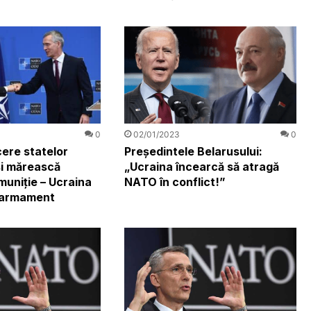
0
02/01/2023
0
ere statelor
Președintele Belarusului:
și mărească
„Ucraina încearcă să atragă
muniţie – Ucraina
NATO în conflict!”
 armament