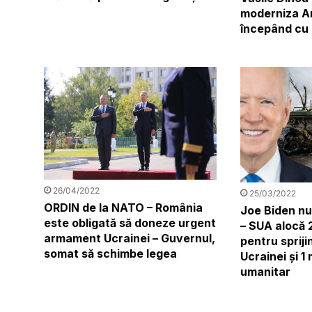
moderniza A
începând cu 
26/04/2022
25/03/2022
ORDIN de la NATO – România
Joe Biden nu
este obligată să doneze urgent
– SUA alocă 2
armament Ucrainei – Guvernul,
pentru sprijin
somat să schimbe legea
Ucrainei și 1 
umanitar