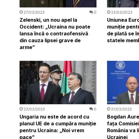
23/03/2023
27/03/2023
0
Uniunea Eur
Zelenski, un nou apel la
muniție pent
Occident: „Ucraina nu poate
de plată se î
lansa încă o contraofensivă
statele mem
din cauza lipsei grave de
arme”
23/03/2023
0
21/03/2023
Ungaria nu este de acord cu
Bogdan Aures
planul UE de a cumpăra muniție
fața Comisie
pentru Ucraina: „Noi vrem
România va l
pace”
Ucrainei