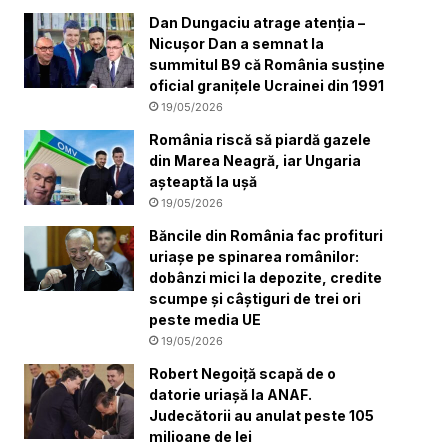
Dan Dungaciu atrage atenția –
Nicușor Dan a semnat la
summitul B9 că România susține
oficial granițele Ucrainei din 1991
19/05/2026
România riscă să piardă gazele
din Marea Neagră, iar Ungaria
așteaptă la ușă
19/05/2026
Băncile din România fac profituri
uriașe pe spinarea românilor:
dobânzi mici la depozite, credite
scumpe și câștiguri de trei ori
peste media UE
19/05/2026
Robert Negoiță scapă de o
datorie uriașă la ANAF.
Judecătorii au anulat peste 105
milioane de lei