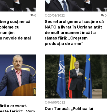
0
20/09/2022
0
berg susține că
Secretarul general susține că
obleme cu
NATO a livrat în Ucriana atât
muniție:
de mult armament încât a
au nevoie de mai
rămas fără: „Creștem
producția de arme”
04/05/2022
rii a crescut.
Dan Tanasă: „Politica lui
este fericit: „Vom