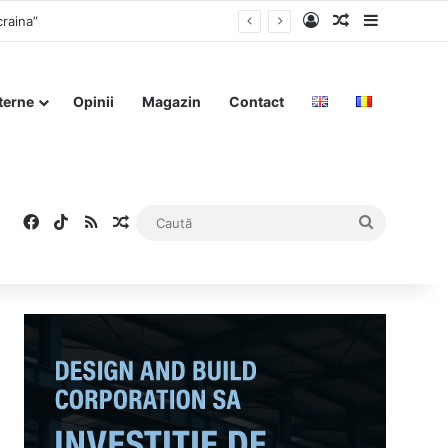
Log In
Articol aleat
Sidebar
al granițele Ucrainei din 1991
terne
Opinii
Magazin
Contact
Facebook
TikTok
RSS
Articol aleatoriu
Caută