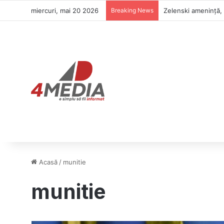
miercuri, mai 20 2026
Breaking News
Dan Dungaciu atrage
Acasă
/
munitie
munitie