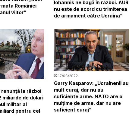
Iohannis ne bagă în război. AUR
rmata României
nu este de acord cu trimiterea
anul viitor”
de armament către Ucraina”
17/03/2022
Garry Kasparov: „Ucrainenii au
mult curaj, dar nu au
 renunță la război
suficiente arme. NATO are o
 miliarde de dolari
mulțime de arme, dar nu are
ul militar al
suficient curaj”
miliard pentru cel