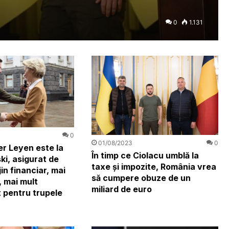
0
1.131
0
01/08/2023
0
er Leyen este la
În timp ce Ciolacu umblă la
ki, asigurat de
taxe și impozite, România vrea
jin financiar, mai
să cumpere obuze de un
, mai mult
miliard de euro
 pentru trupele