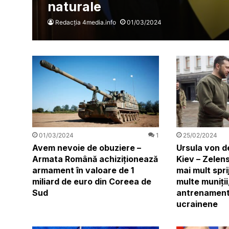
naturale
Redacția 4media.info
01/03/2024
01/03/2024
1
25/02/2024
Avem nevoie de obuziere –
Ursula von d
Armata Română achiziționează
Kiev – Zelens
armament în valoare de 1
mai mult spri
miliard de euro din Coreea de
multe muniţii
Sud
antrenament
ucrainene