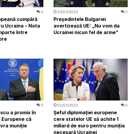
0
23/03/2023
0
opeană cumpără
Președintele Bulgariei
ru Ucraina – Nota
avertizează UE: „Nu vom da
mparte între
Ucrainei nicun fel de arme”
bre
0
02/03/2023
0
cu a promis în
Șeful diplomației europene
i Europene că
cere statelor UE să achite 1
ivra muniție
miliard de euro pentru muniția
necesară Ucrainei