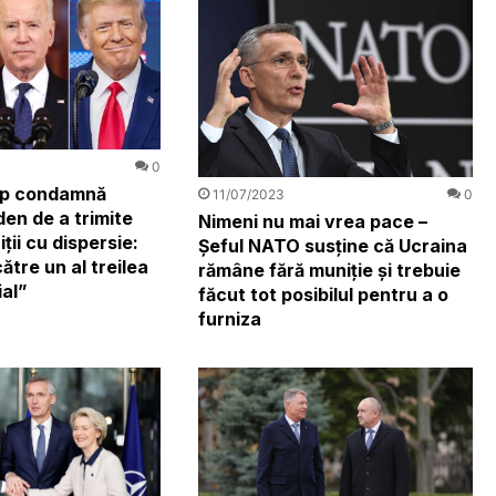
0
mp condamnă
11/07/2023
0
iden de a trimite
Nimeni nu mai vrea pace –
ţii cu dispersie:
Șeful NATO susține că Ucraina
ătre un al treilea
rămâne fără muniţie şi trebuie
al”
făcut tot posibilul pentru a o
furniza