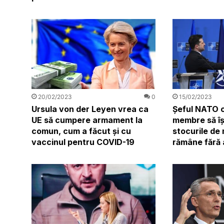
20/02/2023
0
15/02/2023
Ursula von der Leyen vrea ca
Șeful NATO c
UE să cumpere armament la
membre să î
comun, cum a făcut şi cu
stocurile de 
vaccinul pentru COVID-19
rămâne fără