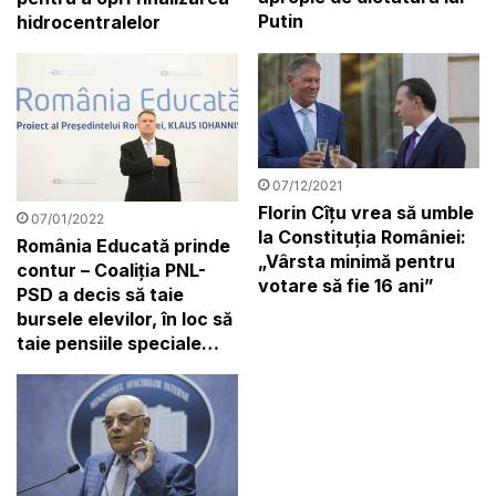
Putin
hidrocentralelor
07/12/2021
Florin Cîțu vrea să umble
07/01/2022
la Constituția României:
România Educată prinde
„Vârsta minimă pentru
contur – Coaliția PNL-
votare să fie 16 ani”
PSD a decis să taie
bursele elevilor, în loc să
taie pensiile speciale…