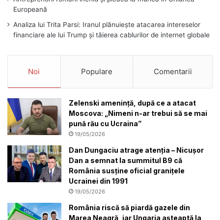
Europeană
Analiza lui Trita Parsi: Iranul plănuiește atacarea intereselor
financiare ale lui Trump și tăierea cablurilor de internet globale
Noi
Populare
Comentarii
Zelenski amenință, după ce a atacat
Moscova: „Nimeni n-ar trebui să se mai
pună rău cu Ucraina”
19/05/2026
Dan Dungaciu atrage atenția – Nicușor
Dan a semnat la summitul B9 că
România susține oficial granițele
Ucrainei din 1991
19/05/2026
România riscă să piardă gazele din
Marea Neagră, iar Ungaria așteaptă la