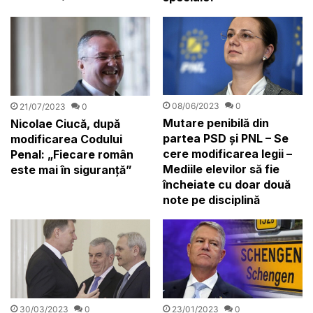
08/06/2023
0
21/07/2023
0
Mutare penibilă din
Nicolae Ciucă, după
partea PSD și PNL – Se
modificarea Codului
cere modificarea legii –
Penal: „Fiecare român
Mediile elevilor să fie
este mai în siguranță”
încheiate cu doar două
note pe disciplină
30/03/2023
0
23/01/2023
0