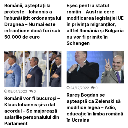
Românii, așteptați la
Eșec pentru statul
proteste – Iohannis a
român – Austria cere
îmbunătățit ordonanța lui
modificarea legislației UE
Dragnea – Nu mai este
în privința migranților,
infracțiune dacă furi sub
altfel România și Bulgaria
50.000 de euro
nu vor fi primite în
Schengen
24/12/2022
0
08/01/2023
0
Rareș Bogdan se
Românii vor fi bucuroși –
așteaptă ca Zelenski să
Klaus Iohannis și-a dat
modifice legea – Adio,
acordul – Se majorează
educație în limba română
salariile personalului din
în Ucraina
Parlament