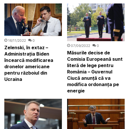
16/11/2022
0
07/09/2022
0
Zelenski, în extaz –
Măsurile decise de
Administrația Biden
Comisia Europeană sunt
încearcă modificarea
literă de lege pentru
dronelor americane
România – Guvernul
pentru războiul din
Ciucă anunță că va
Ucraina
modifica ordonanța pe
energie