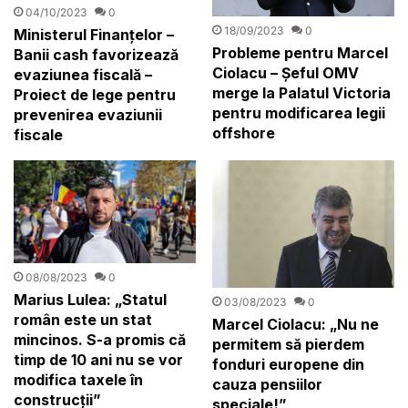
04/10/2023
0
18/09/2023
0
Ministerul Finanțelor –
Probleme pentru Marcel
Banii cash favorizează
Ciolacu – Șeful OMV
evaziunea fiscală –
merge la Palatul Victoria
Proiect de lege pentru
pentru modificarea legii
prevenirea evaziunii
offshore
fiscale
08/08/2023
0
Marius Lulea: „Statul
03/08/2023
0
român este un stat
Marcel Ciolacu: „Nu ne
mincinos. S-a promis că
permitem să pierdem
timp de 10 ani nu se vor
fonduri europene din
modifica taxele în
cauza pensiilor
construcții”
speciale!”