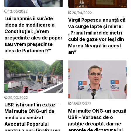
13/05/2022
20/04/2022
Lui Iohannis îi surâde
Virgil Popescu anunță că
ideea de modificare a
va curge lapte și miere:
Constituției: „Vrem
„Primul miliard de metri
președinte ales de popor
cubi de gaze vor ieși din
sau vrem președinte
Marea Neagră în acest
ales de Parlament?”
an”
29/03/2022
18/03/2022
USR-iștii sunt în extaz –
Mai multe ONG-uri acuză
Mai multe ONG-uri de
USR – Vorbesc de o
mediu au sesizat
justiție dreaptă, dar ne
Avocatul Poporului
apropie de dictatura lui
pentru a opri finalizarea