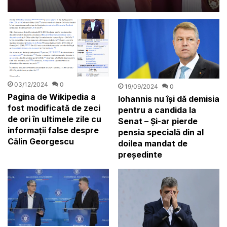
abuzuri: „Drepturile
românilor să fie respectate”
03/12/2024
0
19/09/2024
0
Pagina de Wikipedia a
Iohannis nu își dă demisia
fost modificată de zeci
pentru a candida la
de ori în ultimele zile cu
Senat – Și-ar pierde
informații false despre
pensia specială din al
Călin Georgescu
doilea mandat de
președinte