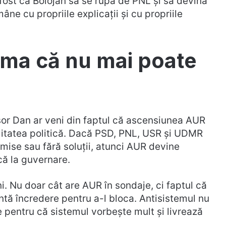
fost ca Bolojan să se rupă de PNL și să devină
ne cu propriile explicații și cu propriile
ima că nu mai poate
ușor Dan ar veni din faptul că ascensiunea AUR
alitatea politică. Dacă PSD, PNL, USR și UDMR
ise sau fără soluții, atunci AUR devine
ncă la guvernare.
 Nu doar cât are AUR în sondaje, ci faptul că
entă încredere pentru a-l bloca. Antisistemul nu
 pentru că sistemul vorbește mult și livrează