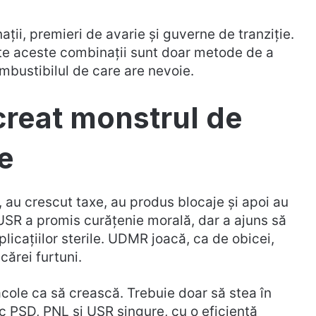
ii, premieri de avarie și guverne de tranziție.
ate aceste combinații sunt doar metode de a
mbustibilul de care are nevoie.
creat monstrul de
e
, au crescut taxe, au produs blocaje și apoi au
USR a promis curățenie morală, dar a ajuns să
plicațiilor sterile. UDMR joacă, ca de obicei,
cărei furtuni.
cole ca să crească. Trebuie doar să stea în
 fac PSD, PNL și USR singure, cu o eficiență