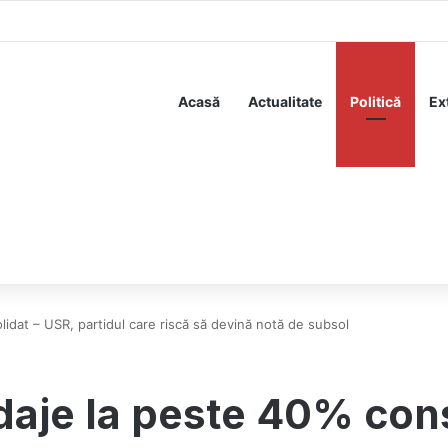
e românilor să-și reducă consumul de energie
Acasă
Actualitate
Politică
Ex
idat – USR, partidul care riscă să devină notă de subsol
daje la peste 40% cons