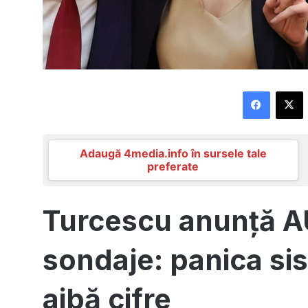
Faceboo
X
Adaugă 4media.info în sursele tale
preferate
Turcescu anunță A
sondaje: panica si
aibă cifre