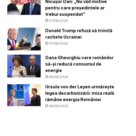
Nicușor Dan: „Nu văd motive
pentru care președintele ar
trebui suspendat”
07/08/2026
Donald Trump refuză să trimită
rachete Ucrainei
07/08/2026
Oana Gheorghiu cere românilor
să-și reducă consumul de
energie
06/08/2026
Ursula von der Leyen urmărește
legea decarbonizării: miza reală
rămâne energia României
06/08/2026