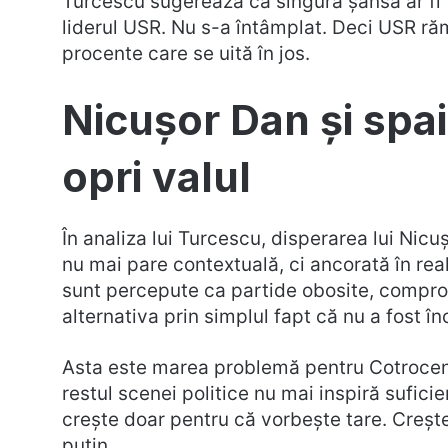
Turcescu sugerează că singura șansă ar fi 
liderul USR. Nu s-a întâmplat. Deci USR rămâ
procente care se uită în jos.
Nicușor Dan și spa
opri valul
În analiza lui Turcescu, disperarea lui Nic
nu mai pare contextuală, ci ancorată în re
sunt percepute ca partide obosite, comprom
alternativa prin simplul fapt că nu a fost î
Asta este marea problemă pentru Cotroceni.
restul scenei politice nu mai inspiră sufici
crește doar pentru că vorbește tare. Crește
puțin.