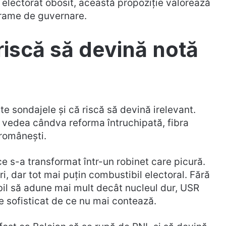
n electorat obosit, această propoziție valorează
grame de guvernare.
riscă să devină notă
e sondajele și că riscă să devină irelevant.
e vedea cândva reforma întruchipată, fibra
 românești.
e s-a transformat într-un robinet care picură.
i, dar tot mai puțin combustibil electoral. Fără
bil să adune mai mult decât nucleul dur, USR
e sofisticat de ce nu mai contează.