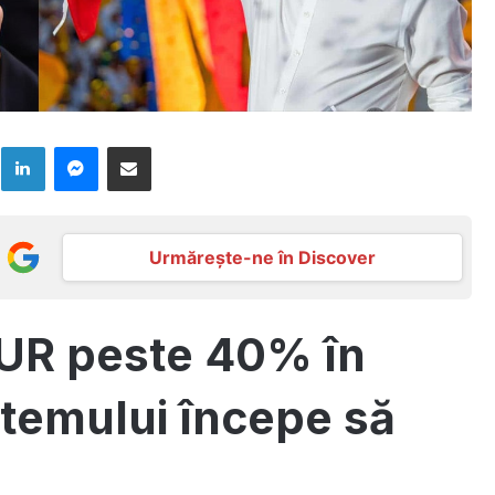
k
LinkedIn
Messenger
Distribuie prin mail
Urmărește-ne în Discover
UR peste 40% în
stemului începe să