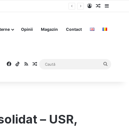
Log In
Articol aleat
Sidebar
terne
Opinii
Magazin
Contact
Facebook
TikTok
RSS
Articol aleatoriu
Caută
olidat – USR,