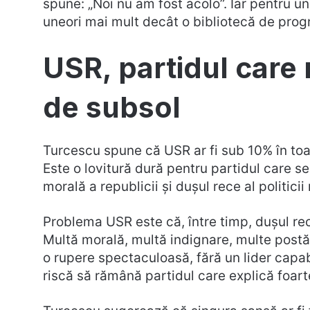
spune: „Noi nu am fost acolo”. Iar pentru u
uneori mai mult decât o bibliotecă de pro
USR, partidul care 
de subsol
Turcescu spune că USR ar fi sub 10% în toat
Este o lovitură dură pentru partidul care s
morală a republicii și dușul rece al politicii
Problema USR este că, între timp, dușul rec
Multă morală, multă indignare, multe postăr
o rupere spectaculoasă, fără un lider capa
riscă să rămână partidul care explică foart