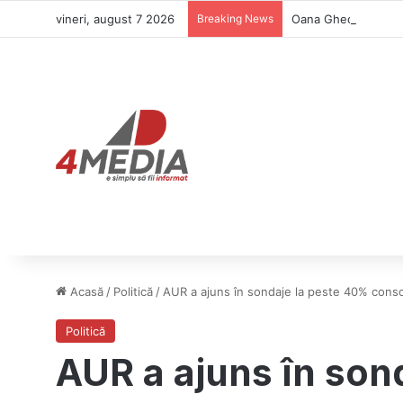
vineri, august 7 2026
Breaking News
Oana Gheorghiu cer
Acasă
/
Politică
/
AUR a ajuns în sondaje la peste 40% consol
Politică
AUR a ajuns în son