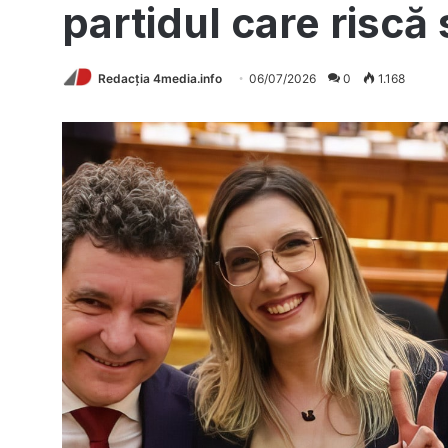
partidul care riscă
Redacția 4media.info
06/07/2026
0
1.168