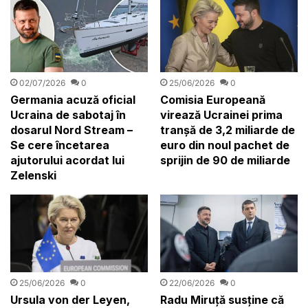
02/07/2026
0
25/06/2026
0
Germania acuză oficial
Comisia Europeană
Ucraina de sabotaj în
virează Ucrainei prima
dosarul Nord Stream –
tranșă de 3,2 miliarde de
Se cere încetarea
euro din noul pachet de
ajutorului acordat lui
sprijin de 90 de miliarde
Zelenski
25/06/2026
0
22/06/2026
0
Ursula von der Leyen,
Radu Miruță susține că