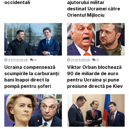
occidentali
ajutorului militar
destinat Ucrainei către
Orientul Mijlociu
23/03/2026
0
21/03/2026
0
Ucraina compensează
Viktor Orban blochează
scumpirile la carburanți:
90 de miliarde de euro
bani înapoi direct la
pentru Ucraina și pune
pompă pentru șoferi
presiune directă pe Kiev