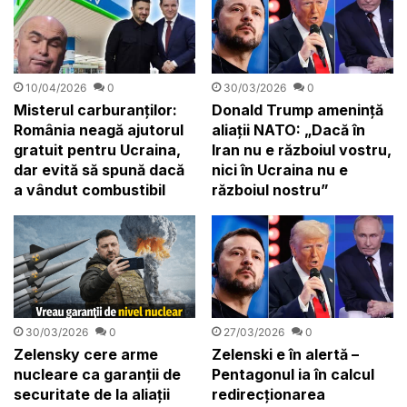
10/04/2026
0
30/03/2026
0
Misterul carburanților:
Donald Trump amenință
România neagă ajutorul
aliații NATO: „Dacă în
gratuit pentru Ucraina,
Iran nu e războiul vostru,
dar evită să spună dacă
nici în Ucraina nu e
a vândut combustibil
războiul nostru”
30/03/2026
0
27/03/2026
0
Zelensky cere arme
Zelenski e în alertă –
nucleare ca garanții de
Pentagonul ia în calcul
securitate de la aliații
redirecționarea