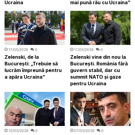
Ucraina
mai pună rău cu Ucraina”
17/05/2026
0
11/05/2026
0
Zelenski, de la
Zelenski vine din nou la
București: „Trebuie să
București. România fără
lucrăm împreună pentru
guvern stabil, dar cu
a apăra Ucraina”
summit NATO și gaze
pentru Ucraina
10/05/2026
0
07/05/2026
0