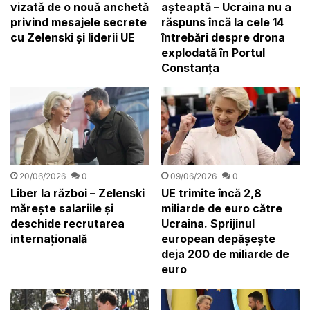
vizată de o nouă anchetă
așteaptă – Ucraina nu a
privind mesajele secrete
răspuns încă la cele 14
cu Zelenski și liderii UE
întrebări despre drona
explodată în Portul
Constanța
20/06/2026
0
09/06/2026
0
Liber la război – Zelenski
UE trimite încă 2,8
mărește salariile și
miliarde de euro către
deschide recrutarea
Ucraina. Sprijinul
internațională
european depășește
deja 200 de miliarde de
euro