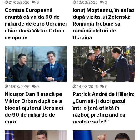
21/03/2026
0
16/03/2026
0
Comisia Europeană
Ionuț Moșteanu, în extaz
anunță că va da 90 de
după vizita lui Zelenski:
miliarde de euro Ucrainei
România trebuie să
chiar dacă Viktor Orban
rămână alături de
se opune
Ucraina
16/03/2026
0
14/03/2026
0
Nicușor Dan îl atacă pe
Patrick André de Hillerin:
Viktor Orban după ce a
„Cum să-ți duci gazul
blocat ajutorul Ucrainei
într-o țară aflată în
de 90 de miliarde de
război, pretinzând că
euro
acolo e safe?”