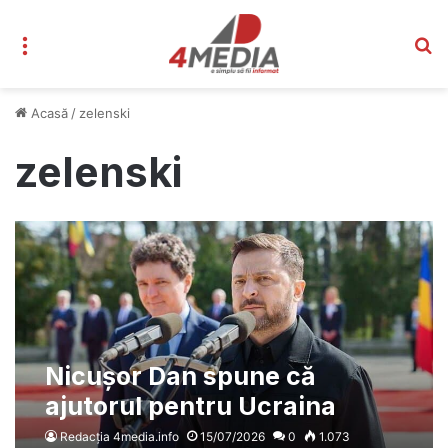
Meniu
C
Acasă
/
zelenski
zelenski
Nicușor Dan spune că
ajutorul pentru Ucraina
trebuie să rămână secret:
Redacția 4media.info
15/07/2026
0
1.073