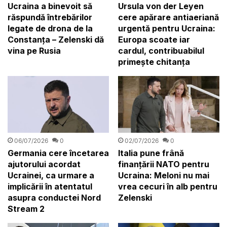
Ucraina a binevoit să
Ursula von der Leyen
răspundă întrebărilor
cere apărare antiaeriană
legate de drona de la
urgentă pentru Ucraina:
Constanța – Zelenski dă
Europa scoate iar
vina pe Rusia
cardul, contribuabilul
primește chitanța
06/07/2026
0
02/07/2026
0
Germania cere încetarea
Italia pune frână
ajutorului acordat
finanțării NATO pentru
Ucrainei, ca urmare a
Ucraina: Meloni nu mai
implicării în atentatul
vrea cecuri în alb pentru
asupra conductei Nord
Zelenski
Stream 2