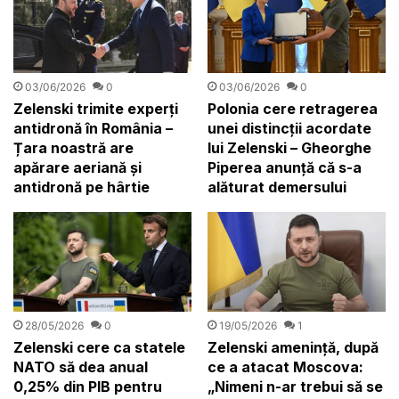
03/06/2026
0
03/06/2026
0
Zelenski trimite experți
Polonia cere retragerea
antidronă în România –
unei distincții acordate
Țara noastră are
lui Zelenski – Gheorghe
apărare aeriană și
Piperea anunță că s-a
antidronă pe hârtie
alăturat demersului
28/05/2026
0
19/05/2026
1
Zelenski cere ca statele
Zelenski amenință, după
NATO să dea anual
ce a atacat Moscova:
0,25% din PIB pentru
„Nimeni n-ar trebui să se