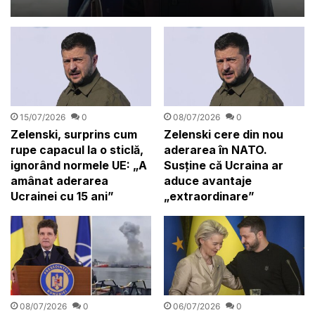
„Uneori e bine să rămână un
secret!”
15/07/2026
0
08/07/2026
0
Zelenski, surprins cum
Zelenski cere din nou
rupe capacul la o sticlă,
aderarea în NATO.
ignorând normele UE: „A
Susține că Ucraina ar
amânat aderarea
aduce avantaje
Ucrainei cu 15 ani”
„extraordinare”
08/07/2026
0
06/07/2026
0