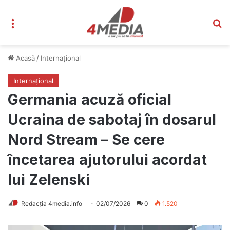
Meniu
C
Acasă
/
Internațional
Internațional
Germania acuză oficial
Ucraina de sabotaj în dosarul
Nord Stream – Se cere
încetarea ajutorului acordat
lui Zelenski
Redacția 4media.info
02/07/2026
0
1.520