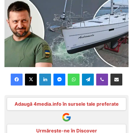
Facebook
X
LinkedIn
Messenger
WhatsApp
Telegram
Viber
Distribuie prin mail
Adaugă 4media.info în sursele tale preferate
Urmărește-ne în Discover