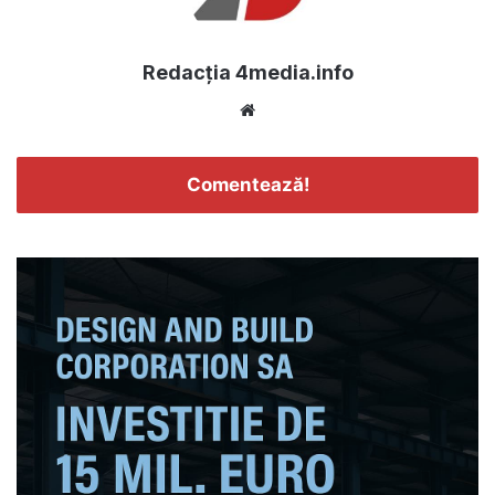
Redacția 4media.info
Website
Comentează!