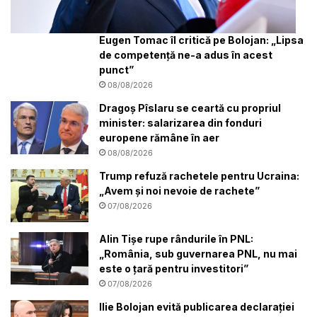
Eugen Tomac îl critică pe Bolojan: „Lipsa
de competență ne-a adus în acest
punct”
08/08/2026
Dragoș Pîslaru se ceartă cu propriul
minister: salarizarea din fonduri
europene rămâne în aer
08/08/2026
Trump refuză rachetele pentru Ucraina:
„Avem și noi nevoie de rachete”
07/08/2026
Alin Tișe rupe rândurile în PNL:
„România, sub guvernarea PNL, nu mai
este o țară pentru investitori”
07/08/2026
Ilie Bolojan evită publicarea declarației