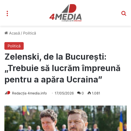
Meniu
C
Acasă
/
Politică
Politică
Zelenski, de la București:
„Trebuie să lucrăm împreună
pentru a apăra Ucraina”
Redacția 4media.info
17/05/2026
0
1.081