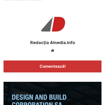
Redacția 4media.info
Website
Comentează!