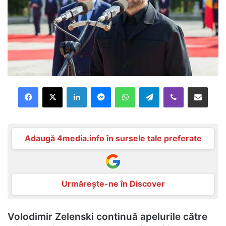
Facebook
X
LinkedIn
Messenger
WhatsApp
Telegram
Viber
Distribuie prin mail
Adaugă 4media.info în sursele tale preferate
Urmărește-ne în Discover
Volodimir Zelenski continuă apelurile către