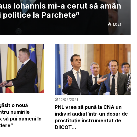
laus Iohannis mi-a cerut să amân
 politice la Parchete”
1.021
12/05/2021
 găsit o nouă
PNL vrea să pună la CNA un
tru numirile
individ audiat într-un dosar de
ok să pui oameni în
prostituție instrumentat de
edere”
DIICOT…