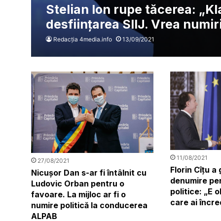
Stelian Ion rupe tăcerea: „K
desfiinţarea SIIJ. Vrea numiri
Redacția 4media.info
13/09/2021
11/08/2021
27/08/2021
Florin Cîțu a
Nicușor Dan s-ar fi întâlnit cu
denumire pen
Ludovic Orban pentru o
politice: „E 
favoare. La mijloc ar fi o
care ai încr
numire politică la conducerea
ALPAB