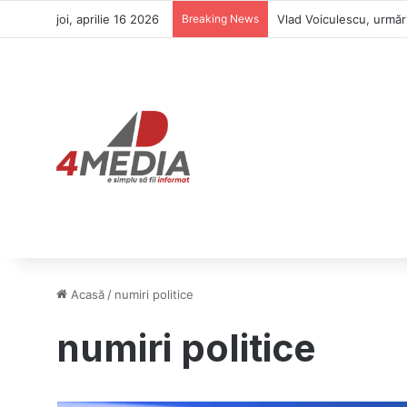
joi, aprilie 16 2026
Breaking News
Vlad Voiculescu, urmări
Acasă
/
numiri politice
numiri politice