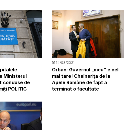
14/03/2021
pitalele
Orban: Guvernul „meu” e cel
e Ministerul
mai tare! Chelnerița de la
nt conduse de
Apele Române de fapt a
iţi POLITIC
terminat o facultate