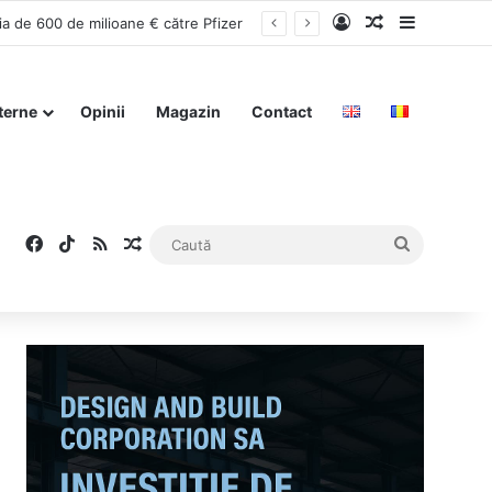
Log In
Articol aleat
Sidebar
ria de 600 de milioane € către Pfizer
terne
Opinii
Magazin
Contact
Facebook
TikTok
RSS
Articol aleatoriu
Caută