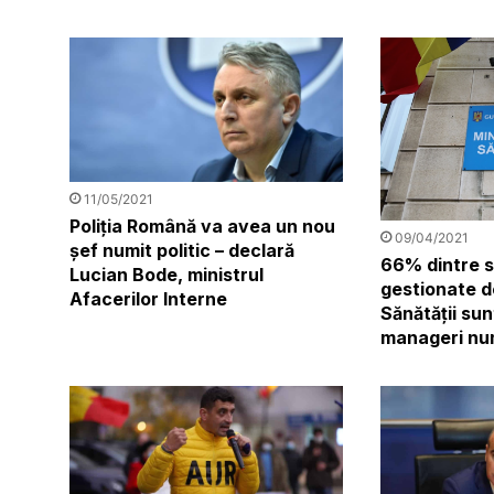
11/05/2021
Poliția Română va avea un nou
09/04/2021
șef numit politic – declară
66% dintre s
Lucian Bode, ministrul
gestionate d
Afacerilor Interne
Sănătăţii su
manageri num