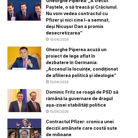
Gheorghe Piperea: „A trecut
Paștele, o să treacă și Crăciunul.
Nu vom vedea contractul cu
Pfizer și nici cine l-a semnat,
deși Nicușor Dan a promis
desecretizarea”
15/04/2026
Gheorghe Piperea acuză un
proiect de lege aflat în
dezbatere în Germania:
„Accesul la locuințe, condiționat
de afilierea politică și ideologie”
15/04/2026
Dominic Fritz se roagă de PSD să
rămână la guvernare de dragul
așa-zisei stabilități politice
15/04/2026
Contractul Pfizer: cronica unei
decizii amânate care costă sute
de milioane