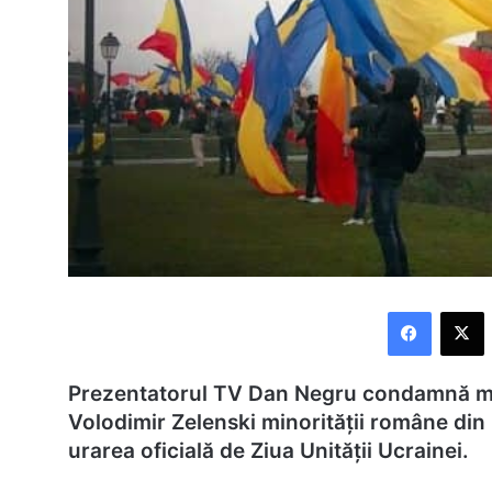
Faceboo
X
Prezentatorul TV Dan Negru condamnă ma
Volodimir Zelenski minorității române din
urarea oficială de Ziua Unității Ucrainei.