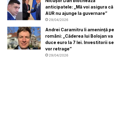
Nicușor Dan blochează
anticipatele: „Mă voi asigura că
AUR nu ajunge la guvernare”
29/04/2026
Andrei Caramitru îi amenință pe
români: „Căderea lui Bolojan va
duce euro la 7 lei. Investitorii se
vor retrage”
29/04/2026