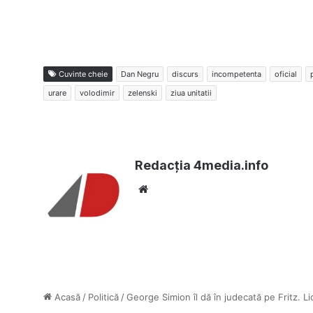
Cuvinte cheie
Dan Negru
discurs
incompetenta
oficial
urare
volodimir
zelenski
ziua unitatii
Redacția 4media.info
Website