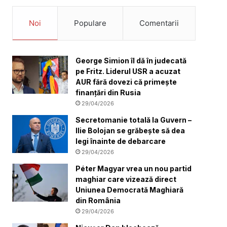
Noi
Populare
Comentarii
George Simion îl dă în judecată
pe Fritz. Liderul USR a acuzat
AUR fără dovezi că primește
finanțări din Rusia
29/04/2026
Secretomanie totală la Guvern –
Ilie Bolojan se grăbește să dea
legi înainte de debarcare
29/04/2026
Péter Magyar vrea un nou partid
maghiar care vizează direct
Uniunea Democrată Maghiară
din România
29/04/2026