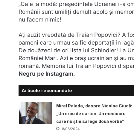
„Ca e la modă: preşedintele Ucrainei i-a omi
Românii sunt umiliți demult acolo și memor
nu facem nimic!
Ați auzit vreodată de Traian Popovici? A fo
oameni care urmau sa fie deportații in lagă
De douăzeci de ori lista lui Schindler! La U
României Mari. Azi e oraș ucrainian și au ma
romană. Memoria lui Traian Popovici dispar
Negru pe Instagram.
Articole recomandate
Mirel Palada, despre Nicolae Ciucă:
„Un erou de carton. Un mediocru
care nu știe să lege două vorbe”
18/06/2024