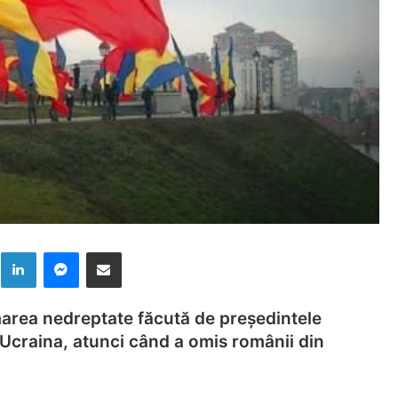
k
LinkedIn
Messenger
Distribuie prin mail
rea nedreptate făcută de președintele
 Ucraina, atunci când a omis românii din