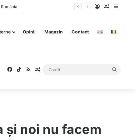
Log In
Articol aleat
Sidebar
n România
terne
Opinii
Magazin
Contact
Facebook
TikTok
RSS
Articol aleatoriu
Caută
a și noi nu facem