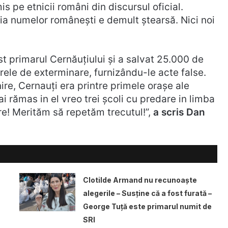
s pe etnicii români din discursul oficial.
ia numelor românești e demult ștearsă. Nici noi
st primarul Cernăuțiului și a salvat 25.000 de
rele de exterminare, furnizându-le acte false.
nire, Cernauți era printre primele orașe ale
i rămas in el vreo trei școli cu predare in limba
e! Merităm să repetăm trecutul!”,
a scris Dan
Clotilde Armand nu recunoaște
alegerile – Susține că a fost furată –
George Tuță este primarul numit de
SRI