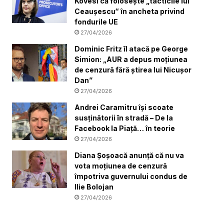
Kövesi că folosește „tacticile lui
Ceaușescu“ în ancheta privind
fondurile UE
27/04/2026
Dominic Fritz îl atacă pe George
Simion: „AUR a depus moțiunea
de cenzură fără știrea lui Nicușor
Dan”
27/04/2026
Andrei Caramitru își scoate
susținătorii în stradă – De la
Facebook la Piață… în teorie
27/04/2026
Diana Șoșoacă anunță că nu va
vota moțiunea de cenzură
împotriva guvernului condus de
Ilie Bolojan
27/04/2026