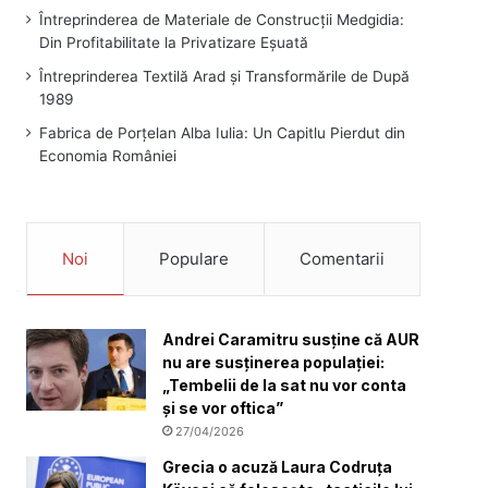
Întreprinderea de Materiale de Construcții Medgidia:
Din Profitabilitate la Privatizare Eșuată
Întreprinderea Textilă Arad și Transformările de După
1989
Fabrica de Porțelan Alba Iulia: Un Capitlu Pierdut din
Economia României
Noi
Populare
Comentarii
Andrei Caramitru susține că AUR
nu are susținerea populației:
„Tembelii de la sat nu vor conta
și se vor oftica”
27/04/2026
Grecia o acuză Laura Codruța