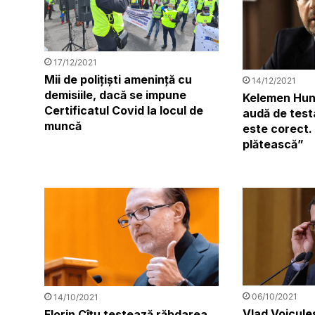
17/12/2021
Mii de polițiști amenință cu
14/12/2021
demisiile, dacă se impune
Kelemen Hun
Certificatul Covid la locul de
audă de test
muncă
este corect.
plătească”
06/10/2021
14/10/2021
Vlad Voicules
Florin Cîțu testează răbdarea