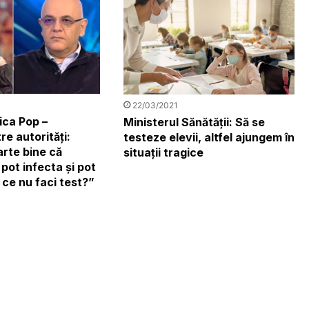
22/03/2021
ca Pop –
Ministerul Sănătății: Să se
re autorități:
testeze elevii, altfel ajungem în
arte bine că
situații tragice
 pot infecta și pot
 ce nu faci test?”