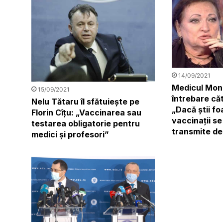
14/09/2021
Medicul Moni
15/09/2021
întrebare căt
Nelu Tătaru îl sfătuiește pe
„Dacă știi fo
Florin Cîțu: „Vaccinarea sau
vaccinații se
testarea obligatorie pentru
transmite de
medici și profesori”