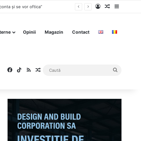
Log In
Articol aleat
Sidebar
onta și se vor oftica”
terne
Opinii
Magazin
Contact
Facebook
TikTok
RSS
Articol aleatoriu
Caută