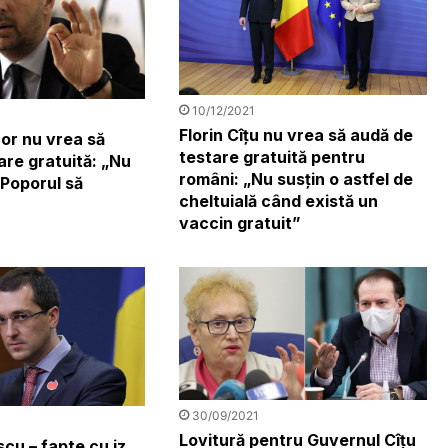
10/12/2021
Florin Cîțu nu vrea să audă de
or nu vrea să
testare gratuită pentru
are gratuită: „Nu
români: „Nu susțin o astfel de
 Poporul să
cheltuială când există un
vaccin gratuit”
30/09/2021
Lovitură pentru Guvernul Cîțu
cu – fapte cu iz