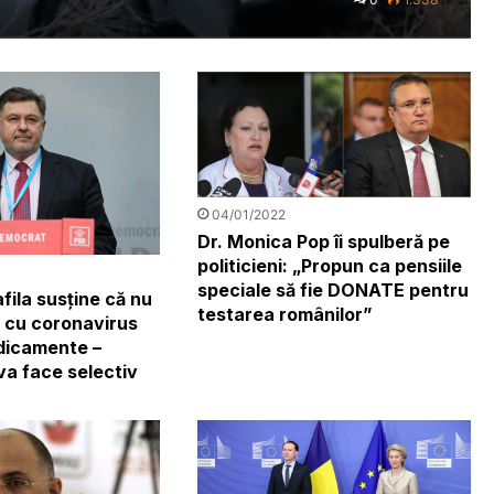
04/01/2022
Dr. Monica Pop îi spulberă pe
politicieni: „Propun ca pensiile
speciale să fie DONATE pentru
fila susține că nu
testarea românilor”
ii cu coronavirus
dicamente –
va face selectiv