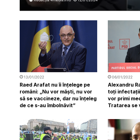
06/01/2022
13/01/2022
Alexandru Ra
Raed Arafat nu îi înțelege pe
toți infectaț
români: „Nu vor măști, nu vor
vor primi me
să se vaccineze, dar nu înțeleg
Tratarea se 
de ce s-au îmbolnăvit”