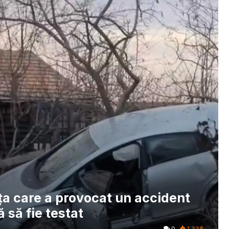
ţa care a provocat un accident
ă să fie testat
0
1.338