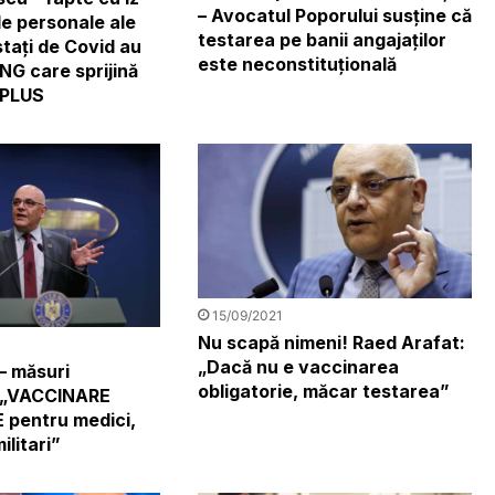
– Avocatul Poporului susține că
le personale ale
testarea pe banii angajaţilor
stați de Covid au
este neconstituţională
NG care sprijină
 PLUS
15/09/2021
Nu scapă nimeni! Raed Arafat:
„Dacă nu e vaccinarea
– măsuri
obligatorie, măcar testarea”
: „VACCINARE
 pentru medici,
ilitari”