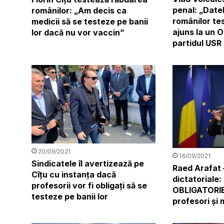
penal: „Date
românilor: „Am decis ca
românilor te
medicii să se testeze pe banii
ajuns la un O
lor dacă nu vor vaccin”
partidul USR
20/09/2021
16/09/2021
Sindicatele îl avertizează pe
Raed Arafat 
Cîțu cu instanța dacă
dictatoriale
profesorii vor fi obligați să se
OBLIGATORIE
testeze pe banii lor
profesori și m