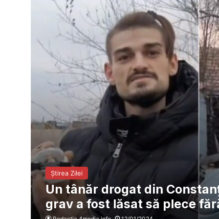
Știrea Zilei
Un tânăr drogat din Constan
grav a fost lăsat să plece făr
Redacția 4media.info
12/01/2024