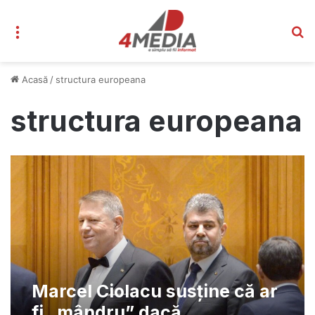
Meniu
C
Acasă
/
structura europeana
structura europeana
Marcel Ciolacu susține că ar
fi „mândru” dacă