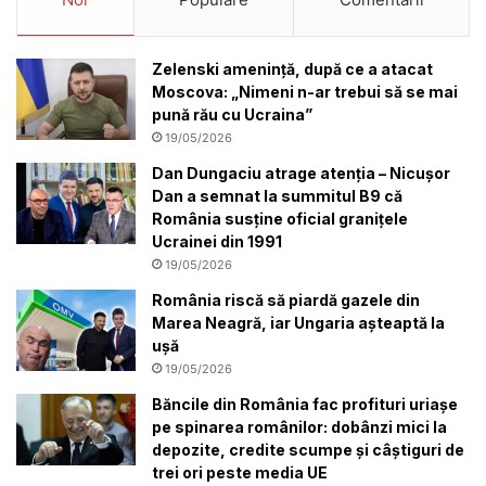
Zelenski amenință, după ce a atacat
Moscova: „Nimeni n-ar trebui să se mai
pună rău cu Ucraina”
19/05/2026
Dan Dungaciu atrage atenția – Nicușor
Dan a semnat la summitul B9 că
România susține oficial granițele
Ucrainei din 1991
19/05/2026
România riscă să piardă gazele din
Marea Neagră, iar Ungaria așteaptă la
ușă
19/05/2026
Băncile din România fac profituri uriașe
pe spinarea românilor: dobânzi mici la
depozite, credite scumpe și câștiguri de
trei ori peste media UE