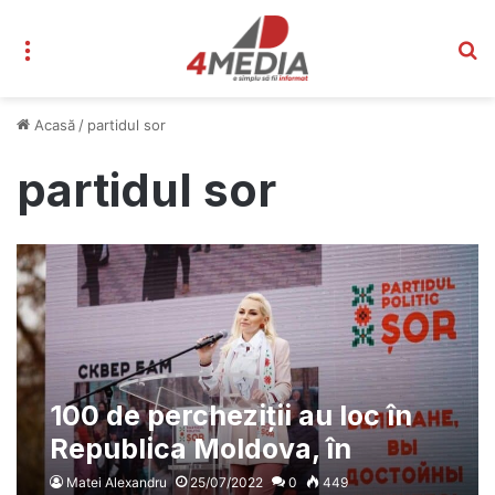
Meniu
C
Acasă
/
partidul sor
partidul sor
100 de percheziții au loc în
Republica Moldova, în
dosarul privind finanțarea
Matei Alexandru
25/07/2022
0
449