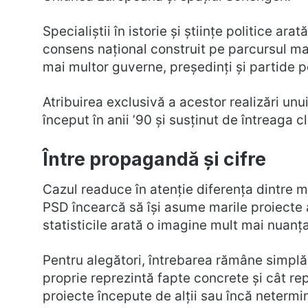
Specialiștii în istorie și științe politice ar
consens național construit pe parcursul mai
mai multor guverne, președinți și partide po
Atribuirea exclusivă a acestor realizări unu
început în anii ’90 și susținut de întreaga 
Între propagandă și cifre
Cazul readuce în atenție diferența dintre me
PSD încearcă să își asume marile proiecte 
statisticile arată o imagine mult mai nuanța
Pentru alegători, întrebarea rămâne simplă:
proprie reprezintă fapte concrete și cât rep
proiecte începute de alții sau încă netermi