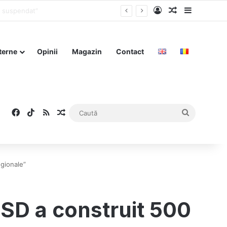
Log In
Articol aleat
Sidebar
terne
Opinii
Magazin
Contact
Facebook
TikTok
RSS
Articol aleatoriu
Caută
egionale”
PSD a construit 500