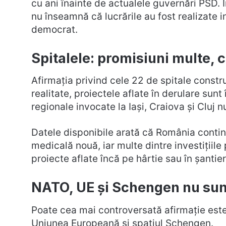
cu ani înainte de actualele guvernări PSD.
nu înseamnă că lucrările au fost realizate i
democrat.
Spitalele: promisiuni multe, 
Afirmația privind cele 22 de spitale const
realitate, proiectele aflate în derulare sunt 
regionale invocate la Iași, Craiova și Cluj nu
Datele disponibile arată că România continu
medicală nouă, iar multe dintre investițiile 
proiecte aflate încă pe hârtie sau în șantier
NATO, UE și Schengen nu sunt
Poate cea mai controversată afirmație este
Uniunea Europeană și spațiul Schengen.