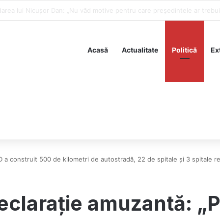
 să trimită rachete Ucrainei
Acasă
Actualitate
Politică
Ex
a construit 500 de kilometri de autostradă, 22 de spitale și 3 spitale r
eclarație amuzantă: „