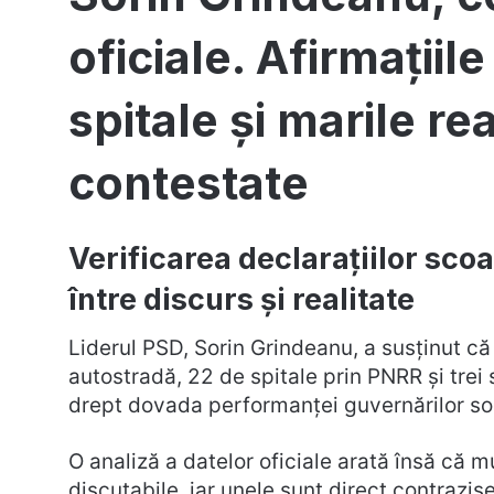
oficiale. Afirmațiil
spitale și marile re
contestate
Verificarea declarațiilor scoa
între discurs și realitate
Liderul PSD, Sorin Grindeanu, a susținut că
autostradă, 22 de spitale prin PNRR și trei 
drept dovada performanței guvernărilor s
O analiză a datelor oficiale arată însă că mu
discutabile, iar unele sunt direct contrazise