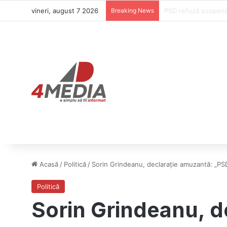
vineri, august 7 2026
Breaking News
Donald Trump refuză
Acasă
/
Politică
/
Sorin Grindeanu, declarație amuzantă: „PSD 
Politică
Sorin Grindeanu, d