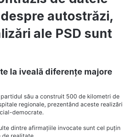
e despre autostrăzi,
alizări ale PSD sunt
te la iveală diferențe majore
 partidul său a construit 500 de kilometri de
spitale regionale, prezentând aceste realizări
ocial-democrate.
lte dintre afirmațiile invocate sunt cel puțin
 de realitate.