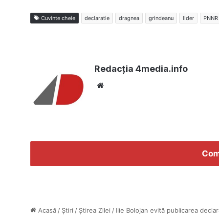
Cuvinte cheie
declaratie
dragnea
grindeanu
lider
PNNR
Redacția 4media.info
Website
Com