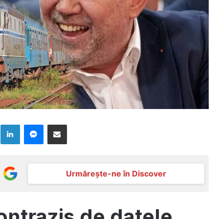
k
LinkedIn
Messenger
Distribuie prin mail
Urmărește-ne în Discover
ontrazis de datele