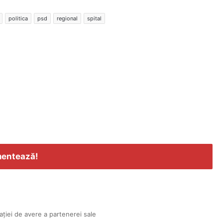
politica
psd
regional
spital
entează!