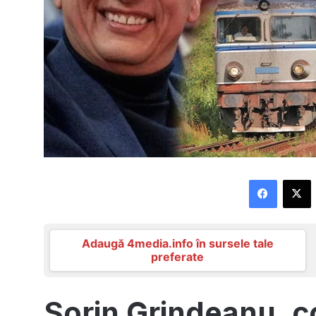
Faceboo
X
Adaugă 4media.info în sursele tale
preferate
Sorin Grindeanu, c