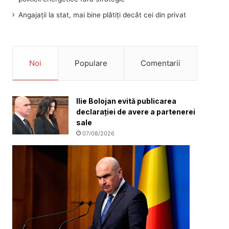
Angajații la stat, mai bine plătiți decât cei din privat
Noi
Populare
Comentarii
Ilie Bolojan evită publicarea
declarației de avere a partenerei
sale
07/08/2026