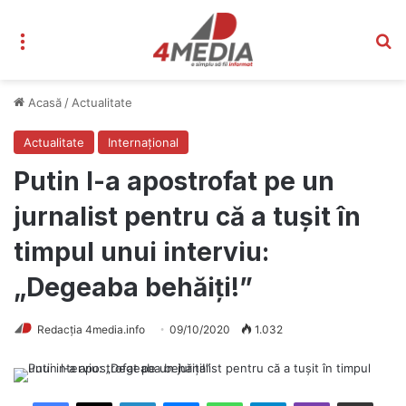
Meniu
C
Acasă
/
Actualitate
Actualitate
Internațional
Putin l-a apostrofat pe un
jurnalist pentru că a tuşit în
timpul unui interviu:
„Degeaba behăiţi!”
Redacția 4media.info
09/10/2020
1.032
Facebook
X
LinkedIn
Messenger
WhatsApp
Telegram
Viber
Distribuie prin mail