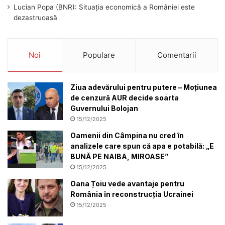
Lucian Popa (BNR): Situația economică a României este
dezastruoasă
Noi
Populare
Comentarii
Ziua adevărului pentru putere – Moțiunea
de cenzură AUR decide soarta
Guvernului Bolojan
15/12/2025
Oamenii din Câmpina nu cred în
analizele care spun că apa e potabilă: „E
BUNĂ PE NAIBA, MIROASE”
15/12/2025
Oana Țoiu vede avantaje pentru
România în reconstrucția Ucrainei
15/12/2025