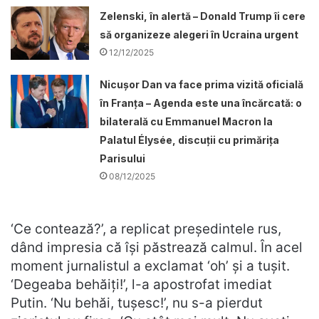
Zelenski, în alertă – Donald Trump îi cere
să organizeze alegeri în Ucraina urgent
12/12/2025
Nicușor Dan va face prima vizită oficială
în Franța – Agenda este una încărcată: o
bilaterală cu Emmanuel Macron la
Palatul Élysée, discuții cu primărița
Parisului
08/12/2025
‘Ce contează?’, a replicat preşedintele rus,
dând impresia că îşi păstrează calmul. În acel
moment jurnalistul a exclamat ‘oh’ şi a tuşit.
‘Degeaba behăiţi!’, l-a apostrofat imediat
Putin. ‘Nu behăi, tuşesc!’, nu s-a pierdut