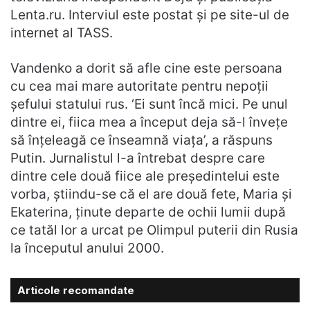
Lenta.ru. Interviul este postat şi pe site-ul de
internet al TASS.
Vandenko a dorit să afle cine este persoana
cu cea mai mare autoritate pentru nepoţii
şefului statului rus. ‘Ei sunt încă mici. Pe unul
dintre ei, fiica mea a început deja să-l înveţe
să înţeleagă ce înseamnă viaţa’, a răspuns
Putin. Jurnalistul l-a întrebat despre care
dintre cele două fiice ale preşedintelui este
vorba, ştiindu-se că el are două fete, Maria şi
Ekaterina, ţinute departe de ochii lumii după
ce tatăl lor a urcat pe Olimpul puterii din Rusia
la începutul anului 2000.
Articole recomandate