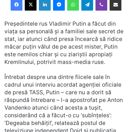
Preşedintele rus Vladimir Putin a făcut din
viaţa sa personală şi a familiei sale secret de
stat, iar atunci când presa încearcă să ridice
măcar puţin vălul de pe acest mister, Putin
este nemilos chiar şi cu ziariştii apropiaţi
Kremlinului, potrivit mass-media ruse.
Întrebat despre una dintre fiicele sale în
cadrul unui interviu acordat agenţiei oficiale
de presă TASS, Putin – care nu a dorit să
răspundă întrebare – l-a apostrofat pe Anton
Vandenko atunci când acesta a tuşit,
considerând că a făcut-o cu ‘subînţeles’:
‘Degeaba behăiţi!’, relatează postul de
televiziune independent Dojd şi publicaţia