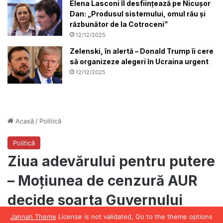
Elena Lasconi îl desființează pe Nicușor
Dan: „Produsul sistemului, omul rău și
răzbunător de la Cotroceni”
12/12/2025
Zelenski, în alertă – Donald Trump îi cere
să organizeze alegeri în Ucraina urgent
12/12/2025
Jannah Theme
License is not validated, Go to the theme options