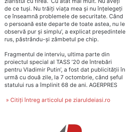
ziaristul cu firea. ‘Cu atât mai mult. Nu aveţi
de ce tuşi. Nu trăiţi viaţa mea şi nu înţelegeţi
ce înseamnă problemele de securitate. Când
o persoană este departe de toate astea, nu le
observă pur şi simplu’, a explicat preşedintele
rus, păstrându-şi zâmbetul pe chip.
Fragmentul de interviu, ultima parte din
proiectul special al TASS ’20 de întrebări
pentru Vladimir Putin’, a fost dat publicităţii în
urmă cu două zile, la 7 octombrie, când şeful
statului rus a împlinit 68 de ani. AGERPRES
» Citiți întreg articolul pe ziaruldeiasi.ro