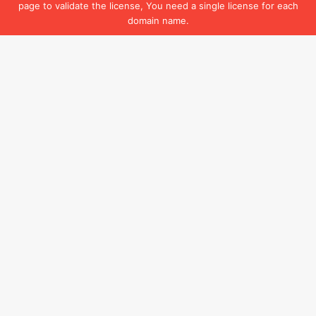
page to validate the license, You need a single license for each
domain name.
Facebook
B
t
t
b