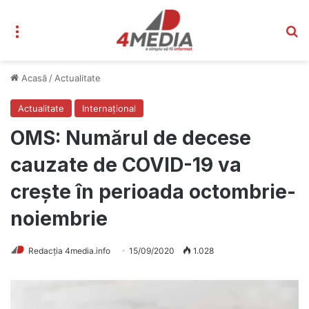
Meniu
C
Acasă
/
Actualitate
Actualitate
Internațional
OMS: Numărul de decese
cauzate de COVID-19 va
crește în perioada octombrie-
noiembrie
Redacția 4media.info
15/09/2020
1.028