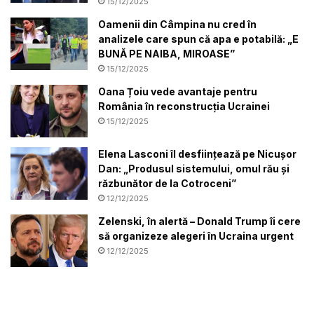
15/12/2025
Oamenii din Câmpina nu cred în
analizele care spun că apa e potabilă: „E
BUNĂ PE NAIBA, MIROASE”
15/12/2025
Oana Țoiu vede avantaje pentru
România în reconstrucția Ucrainei
15/12/2025
Elena Lasconi îl desființează pe Nicușor
Dan: „Produsul sistemului, omul rău și
răzbunător de la Cotroceni”
12/12/2025
Zelenski, în alertă – Donald Trump îi cere
să organizeze alegeri în Ucraina urgent
12/12/2025