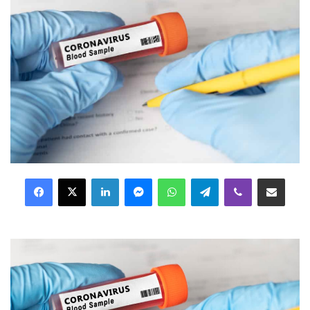
Facebook
X
LinkedIn
Messenger
WhatsApp
Telegram
Viber
Distribuie prin mail