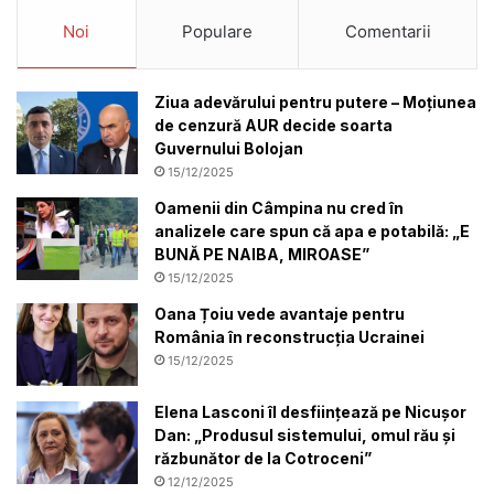
Noi
Populare
Comentarii
Ziua adevărului pentru putere – Moțiunea
de cenzură AUR decide soarta
Guvernului Bolojan
15/12/2025
Oamenii din Câmpina nu cred în
analizele care spun că apa e potabilă: „E
BUNĂ PE NAIBA, MIROASE”
15/12/2025
Oana Țoiu vede avantaje pentru
România în reconstrucția Ucrainei
15/12/2025
Elena Lasconi îl desființează pe Nicușor
Dan: „Produsul sistemului, omul rău și
răzbunător de la Cotroceni”
12/12/2025