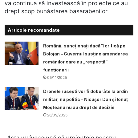
va continua să investească în proiecte ce au
drept scop bunăstarea basarabenilor.
Articole recomandate
Românii, sancționați dacă îl critică pe
Bolojan – Guvernul susține amendarea
românilor care nu „respectă”
funcționarii
05/11/2025
Dronele ruseşti vor fi doborâte la ordin
militar, nu politic – Nicușor Dan și Ionuț
Moșteanu nu au drept de decizie
26/09/2025
„
Asta nu înseamnă că proiectele noastre