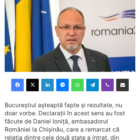
Facebook
X
LinkedIn
Messenger
WhatsApp
Telegram
Viber
Distribuie prin mail
Bucureștiul așteaptă fapte și rezultate, nu
doar vorbe. Declarații în acest sens au fost
făcute de Daniel Ioniță, ambasadorul
României la Chișinău, care a remarcat că
relația dintre cele două state a intrat, din