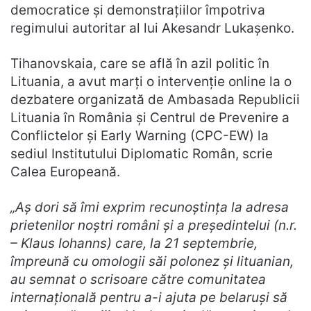
democratice şi demonstraţiilor împotriva
regimului autoritar al lui Akesandr Lukaşenko.
Tihanovskaia, care se află în azil politic în
Lituania, a avut marţi o intervenţie online la o
dezbatere organizată de Ambasada Republicii
Lituania în România şi Centrul de Prevenire a
Conflictelor şi Early Warning (CPC-EW) la
sediul Institutului Diplomatic Român, scrie
Calea Europeană.
„Aş dori să îmi exprim recunoştinţa la adresa
prietenilor noştri români şi a preşedintelui (n.r.
– Klaus Iohanns) care, la 21 septembrie,
împreună cu omologii săi polonez şi lituanian,
au semnat o scrisoare către comunitatea
internaţională pentru a-i ajuta pe belaruşi să