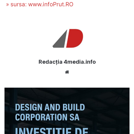
» sursa: www.infoPrut.RO
Redacția 4media.info
Website