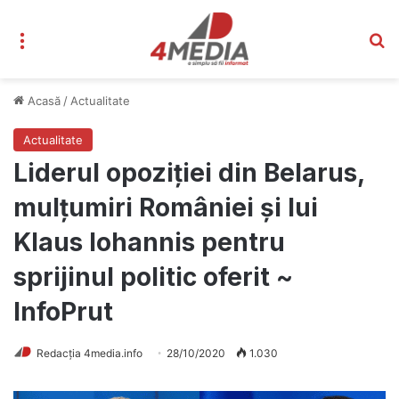
Meniu
C
Acasă
/
Actualitate
Actualitate
Liderul opoziţiei din Belarus,
mulțumiri României şi lui
Klaus Iohannis pentru
sprijinul politic oferit ~
InfoPrut
Redacția 4media.info
28/10/2020
1.030