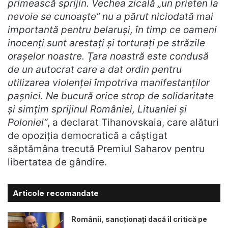
primească sprijin. Vechea zicală „un prieten la
nevoie se cunoaşte” nu a părut niciodată mai
importantă pentru belaruşi, în timp ce oameni
inocenţi sunt arestaţi şi torturaţi pe străzile
oraşelor noastre. Ţara noastră este condusă
de un autocrat care a dat ordin pentru
utilizarea violenţei împotriva manifestanţilor
paşnici. Ne bucură orice strop de solidaritate
şi simţim sprijinul României, Lituaniei şi
Poloniei“
, a declarat Tihanovskaia, care alături
de opoziţia democratică a câştigat
săptămâna trecută Premiul Saharov pentru
libertatea de gândire.
Articole recomandate
Românii, sancționați dacă îl critică pe