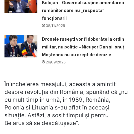
Bolojan – Guvernul susține amendarea
românilor care nu „respectă”
funcționarii
05/11/2025
Dronele ruseşti vor fi doborâte la ordin
militar, nu politic – Nicușor Dan și Ionuț
Moșteanu nu au drept de decizie
26/09/2025
În încheierea mesajului, aceasta a amintit
despre revoluția din România, spunând că „nu
cu mult timp în urmă, în 1989, România,
Polonia şi Lituania s-au aflat în aceeaşi
situaţie. Astăzi, a sosit timpul şi pentru
Belarus să se descătuşeze“.