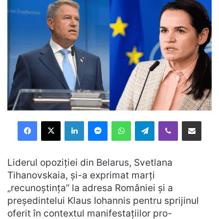
Facebook
X
LinkedIn
Messenger
WhatsApp
Telegram
Viber
Distribuie prin mail
Liderul opoziţiei din Belarus, Svetlana
Tihanovskaia, şi-a exprimat marţi
„recunoştinţa” la adresa României şi a
preşedintelui Klaus Iohannis pentru sprijinul
oferit în contextul manifestaţiilor pro-