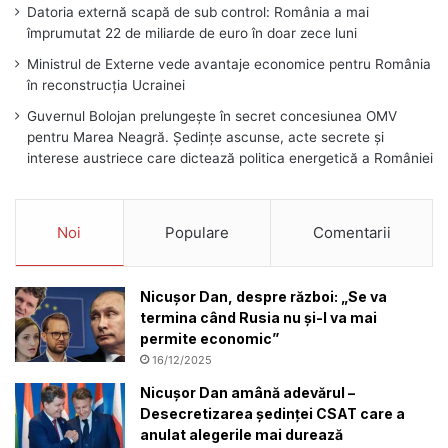
Datoria externă scapă de sub control: România a mai
împrumutat 22 de miliarde de euro în doar zece luni
Ministrul de Externe vede avantaje economice pentru România
în reconstrucția Ucrainei
Guvernul Bolojan prelungește în secret concesiunea OMV
pentru Marea Neagră. Ședințe ascunse, acte secrete și
interese austriece care dictează politica energetică a României
Noi
Populare
Comentarii
Nicușor Dan, despre război: „Se va
termina când Rusia nu și-l va mai
permite economic”
16/12/2025
Nicușor Dan amână adevărul –
Desecretizarea ședinței CSAT care a
anulat alegerile mai durează