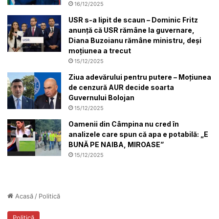
16/12/2025
USR s-a lipit de scaun – Dominic Fritz
anunță că USR rămâne la guvernare,
Diana Buzoianu rămâne ministru, deși
moțiunea a trecut
15/12/2025
Ziua adevărului pentru putere – Moțiunea
de cenzură AUR decide soarta
Guvernului Bolojan
15/12/2025
Oamenii din Câmpina nu cred în
analizele care spun că apa e potabilă: „E
BUNĂ PE NAIBA, MIROASE”
15/12/2025