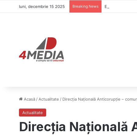
luni, decembrie 15 2025
Breaking News
Elena Lasconi îl 
Acasă
/
Actualitate
/
Direcția Națională Anticorupție – comun
Actualitate
Direcția Națională 