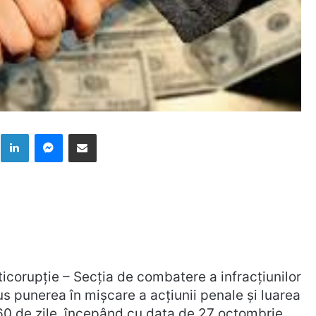
k
LinkedIn
Messenger
Distribuie prin mail
ticorupție – Secția de combatere a infracțiunilor
us punerea în mișcare a acțiunii penale și luarea
 60 de zile, începând cu data de 27 octombrie