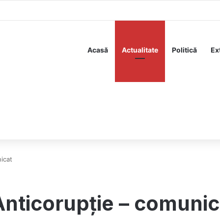
desființează pe Nicușor Dan: „Produsul sistemului, omul rău și răzbunăto
Acasă
Actualitate
Politică
Ex
icat
Anticorupție – comunic