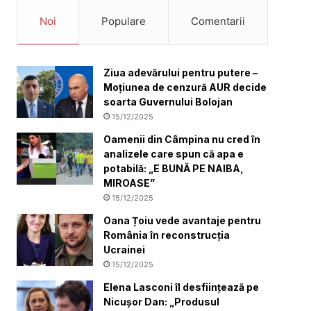
Noi
Populare
Comentarii
Ziua adevărului pentru putere –
Moțiunea de cenzură AUR decide
soarta Guvernului Bolojan
15/12/2025
Oamenii din Câmpina nu cred în
analizele care spun că apa e
potabilă: „E BUNĂ PE NAIBA,
MIROASE”
15/12/2025
Oana Țoiu vede avantaje pentru
România în reconstrucția
Ucrainei
15/12/2025
Elena Lasconi îl desființează pe
Nicușor Dan: „Produsul