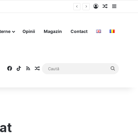
Log In
Articol aleat
Sidebar
r de la Cotroceni”
terne
Opinii
Magazin
Contact
Facebook
TikTok
RSS
Articol aleatoriu
Caută
at