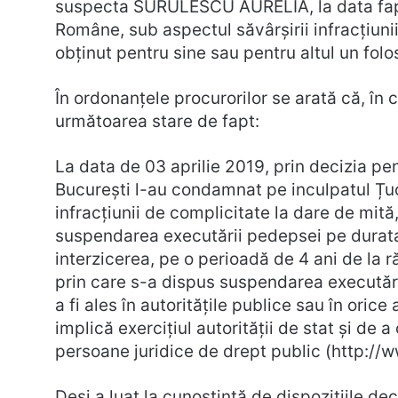
suspecta SURULESCU AURELIA, la data faptei
Române, sub aspectul săvârșirii infracțiuni
obținut pentru sine sau pentru altul un folo
În ordonanțele procurorilor se arată că, în
următoarea stare de fapt:
La data de 03 aprilie 2019, prin decizia pen
București l-au condamnat pe inculpatul Țuc
infracțiunii de complicitate la dare de mită
suspendarea executării pedepsei pe durata
interzicerea, pe o perioadă de 4 ani de la
prin care s-a dispus suspendarea executări
a fi ales în autoritățile publice sau în orice
implică exercițiul autorității de stat și de
persoane juridice de drept public (http:/
Deși a luat la cunoștință de dispozițiile de