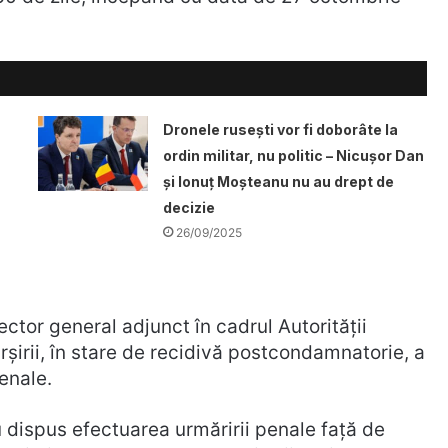
Dronele ruseşti vor fi doborâte la
ordin militar, nu politic – Nicușor Dan
și Ionuț Moșteanu nu au drept de
decizie
26/09/2025
tor general adjunct în cadrul Autorității
șirii, în stare de recidivă postcondamnatorie, a
enale.
u dispus efectuarea urmăririi penale față de