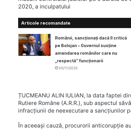
2020, a inculpatului
Articole recomandate
Românii, sancționați dacă îl critică
pe Bolojan – Guvernul susține
amendarea românilor care nu
„respectă” funcționarii
05/11/2025
ȚUCMEANU ALIN IULIAN, la data faptei direc
Rutiere Române (A.R.R.), sub aspectul săvâr
infracțiunii de neexecutare a sancțiunilor p
În aceeași cauză, procurorii anticorupție a