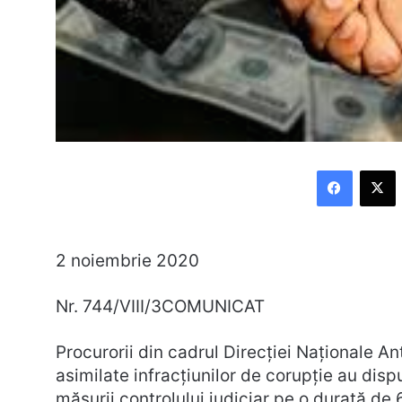
Faceboo
X
2 noiembrie 2020
Nr. 744/VIII/3COMUNICAT
Procurorii din cadrul Direcției Naționale An
asimilate infracțiunilor de corupție au disp
măsurii controlului judiciar pe o durată de