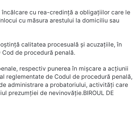
e încălcare cu rea-credință a obligațiilor care le
înlocui cu măsura arestului la domiciliu sau
oștință calitatea procesuală și acuzațiile, în
09 Cod de procedură penală.
enale, respectiv punerea în mișcare a acțiunii
nal reglementate de Codul de procedură penală,
 administrare a probatoriului, activități care
cipiul prezumției de nevinovăție.BIROUL DE