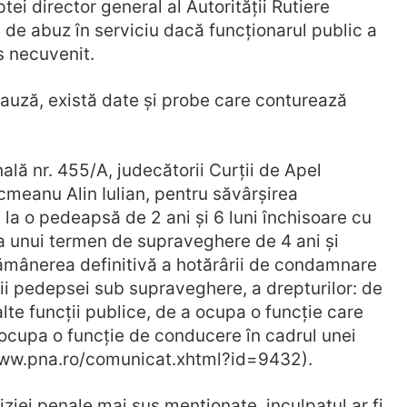
 director general al Autorității Rutiere
i de abuz în serviciu dacă funcționarul public a
s necuvenit.
 cauză, există date și probe care conturează
ală nr. 455/A, judecătorii Curții de Apel
meanu Alin Iulian, pentru săvârșirea
, la o pedeapsă de 2 ani și 6 luni închisoare cu
 unui termen de supraveghere de 4 ani și
 rămânerea definitivă a hotărârii de condamnare
i pedepsei sub supraveghere, a drepturilor: de
 alte funcții publice, de a ocupa o funcție care
 a ocupa o funcție de conducere în cadrul unei
/www.pna.ro/comunicat.xhtml?id=9432).
ciziei penale mai sus menționate, inculpatul ar fi