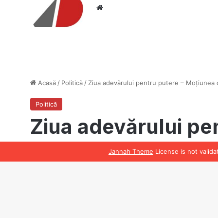
Website
Jannah Theme
License is not valid