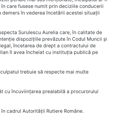
în care fusese numit prin deciziile conducerii
 demers în vederea încetării acestei situații
suspecta Surulescu Aurelia care, în calitate de
 intenție dispozițiile prevăzute în Codul Muncii și
 legal, încetarea de drept a contractului de
an îl avea încheiat cu instituția publică pe
inculpatul trebuie să respecte mai multe
t cu încuviințarea prealabilă a procurorului
 în cadrul Autorității Rutiere Române.