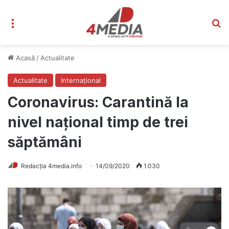
Meniu
C
Acasă
/
Actualitate
Actualitate
Internațional
Coronavirus: Carantină la
nivel național timp de trei
săptămâni
Redacția 4media.info
14/09/2020
1.030