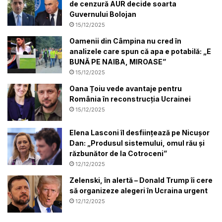
de cenzură AUR decide soarta
Guvernului Bolojan
15/12/2025
Oamenii din Câmpina nu cred în
analizele care spun că apa e potabilă: „E
BUNĂ PE NAIBA, MIROASE”
15/12/2025
Oana Țoiu vede avantaje pentru
România în reconstrucția Ucrainei
15/12/2025
Elena Lasconi îl desființează pe Nicușor
Dan: „Produsul sistemului, omul rău și
răzbunător de la Cotroceni”
12/12/2025
Zelenski, în alertă – Donald Trump îi cere
să organizeze alegeri în Ucraina urgent
12/12/2025