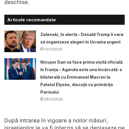
deschise.
Articole recomandate
Zelenski, în alertă – Donald Trump îi cere
să organizeze alegeri în Ucraina urgent
12/12/2025
Nicușor Dan va face prima vizită oficială
în Franța – Agenda este una încărcată: o
bilaterală cu Emmanuel Macron la
Palatul Élysée, discuții cu primărița
Parisului
08/12/2025
După intrarea în vigoare a noilor măsuri,
israelienilor le va fi interzis să se deplaseze pe