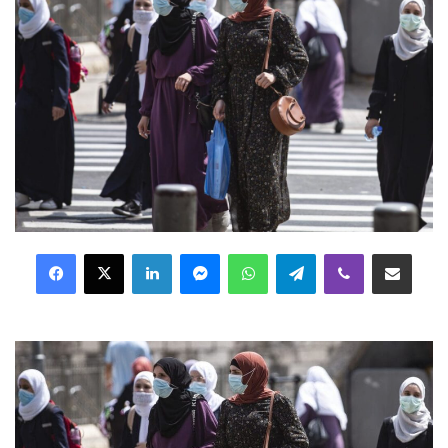
Facebook
X
LinkedIn
Messenger
WhatsApp
Telegram
Viber
Distribuie prin mail