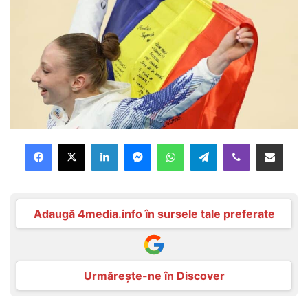
Facebook
X
LinkedIn
Messenger
WhatsApp
Telegram
Viber
Distribuie prin mail
Adaugă 4media.info în sursele tale preferate
Urmărește-ne în Discover