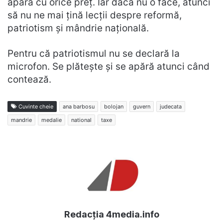
apără cu orice preț. Iar dacă nu o face, atunci
să nu ne mai țină lecții despre reformă,
patriotism și mândrie națională.
Pentru că patriotismul nu se declară la
microfon. Se plătește și se apără atunci când
contează.
Cuvinte cheie
ana barbosu
bolojan
guvern
judecata
mandrie
medalie
national
taxe
Redacția 4media.info