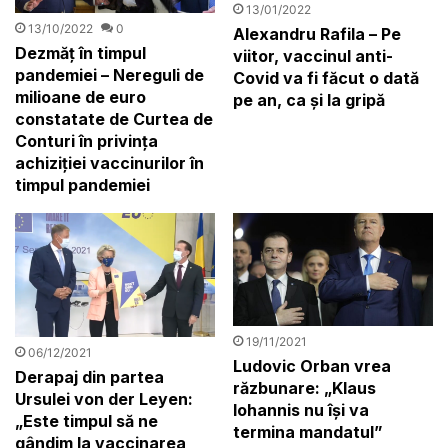
13/01/2022
13/10/2022
0
Alexandru Rafila – Pe
Dezmăț în timpul
viitor, vaccinul anti-
pandemiei – Nereguli de
Covid va fi făcut o dată
milioane de euro
pe an, ca şi la gripă
constatate de Curtea de
Conturi în privinţa
achiziţiei vaccinurilor în
timpul pandemiei
19/11/2021
06/12/2021
Ludovic Orban vrea
Derapaj din partea
răzbunare: „Klaus
Ursulei von der Leyen:
Iohannis nu își va
„Este timpul să ne
termina mandatul”
gândim la vaccinarea