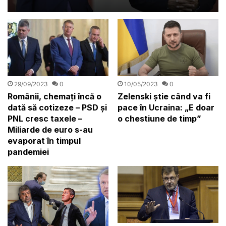
despre propria carieră
29/09/2023
0
10/05/2023
0
Românii, chemați încă o
Zelenski știe când va fi
dată să cotizeze – PSD și
pace în Ucraina: „E doar
PNL cresc taxele –
o chestiune de timp”
Miliarde de euro s-au
evaporat în timpul
pandemiei