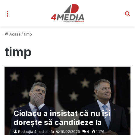
Meniu
C
Acasă
/
timp
timp
Ciolacu a insistat că nu își
dorește să candideze la
președinție – Minciuna
Redacția 4media.info
19/02/2025
4
1.176