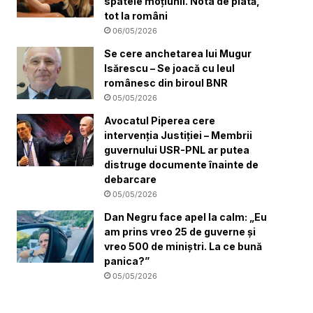
spatele moțiunii. Nota de plată,
tot la români
06/05/2026
Se cere anchetarea lui Mugur
Isărescu – Se joacă cu leul
românesc din biroul BNR
05/05/2026
Avocatul Piperea cere
intervenția Justiției – Membrii
guvernului USR-PNL ar putea
distruge documente înainte de
debarcare
05/05/2026
Dan Negru face apel la calm: „Eu
am prins vreo 25 de guverne și
vreo 500 de miniștri. La ce bună
panica?”
05/05/2026