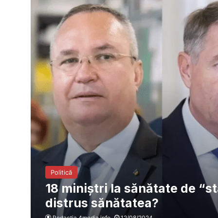
Politică
18 miniştri la sănătate de “s
distrus sănătatea?
Redacția 4media.info
12/08/2024