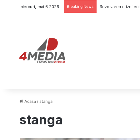
miercuri, mai 6 2026
Breaking News
Rezolvarea crizei eco
Acasă
/
stanga
stanga