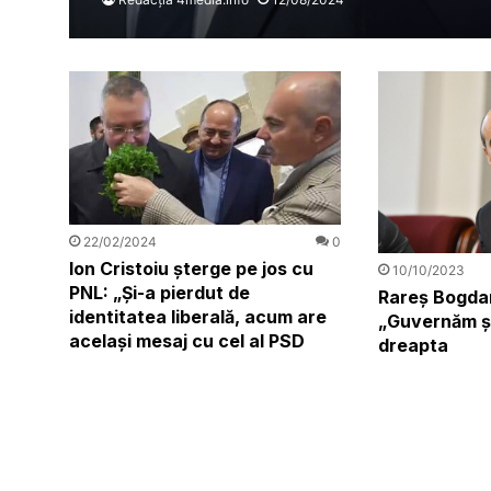
22/02/2024
0
Ion Cristoiu șterge pe jos cu
10/10/2023
PNL: „Și-a pierdut de
Rareș Bogdan
identitatea liberală, acum are
„Guvernăm şi
acelaşi mesaj cu cel al PSD
dreapta