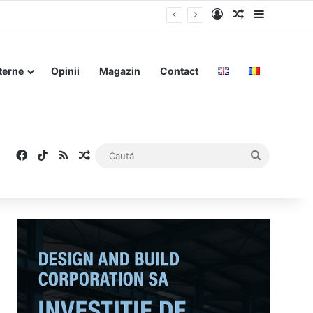
Log In
Articol aleat
Sidebar
terne
Opinii
Magazin
Contact
Facebook
TikTok
RSS
Articol aleatoriu
Caută