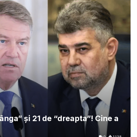
tânga” şi 21 de “dreapta”! Cine a
0
1.138