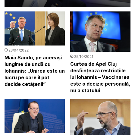
Bulgaria și România acum”
28/04/2022
25/10/2021
Maia Sandu, pe aceeași
Curtea de Apel Cluj
lungime de undă cu
desființează restricțiile
Iohannis: „Unirea este un
lui Iohannis – Vaccinarea
lucru pe care îl pot
este o decizie personală,
decide cetățenii”
nu a statului