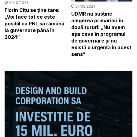
01/10/2021
31/08/2021
Florin Cîțu se ține tare:
UDMR nu susține
„Voi face tot ce este
alegerea primarilor în
posibil ca PNL să rămână
două tururi: „Nu avem
la guvernare până în
așa ceva în programul
2024”
de guvernare și nu
există o urgenţă în acest
sens”