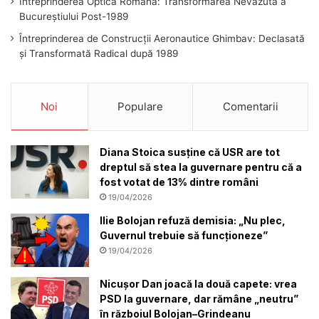
Întreprinderea Optică Română: Transformarea Nevăzută a
Bucureștiului Post-1989
Întreprinderea de Construcții Aeronautice Ghimbav: Declasată
și Transformată Radical după 1989
Noi
Populare
Comentarii
Diana Stoica susține că USR are tot
dreptul să stea la guvernare pentru că a
fost votat de 13% dintre români
19/04/2026
Ilie Bolojan refuză demisia: „Nu plec,
Guvernul trebuie să funcționeze”
19/04/2026
Nicușor Dan joacă la două capete: vrea
PSD la guvernare, dar rămâne „neutru”
în războiul Bolojan–Grindeanu