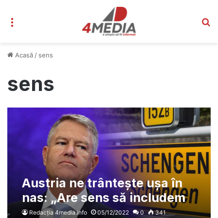
Meniu
C
Acasă
/
sens
sens
Austria ne trântește ușa în
nas: „Are sens să includem
Croația și să nu includem
Redacția 4media.info
05/12/2022
0
341