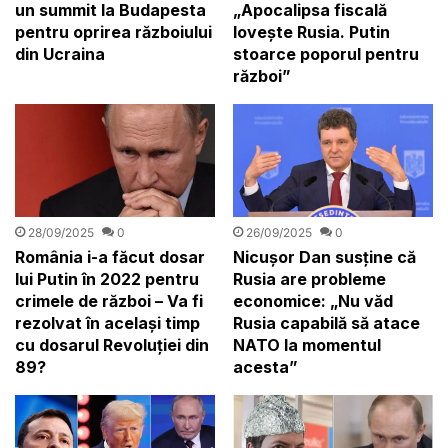
un summit la Budapesta
„Apocalipsa fiscală
pentru oprirea războiului
lovește Rusia. Putin
din Ucraina
stoarce poporul pentru
război”
28/09/2025
0
26/09/2025
0
România i-a făcut dosar
Nicușor Dan susține că
lui Putin în 2022 pentru
Rusia are probleme
crimele de război – Va fi
economice: „Nu văd
rezolvat în același timp
Rusia capabilă să atace
cu dosarul Revoluției din
NATO la momentul
89?
acesta”