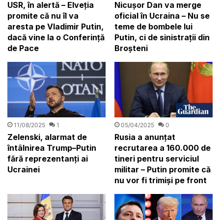
USR, în alertă – Elveția
Nicușor Dan va merge
promite că nu îl va
oficial în Ucraina – Nu se
aresta pe Vladimir Putin,
teme de bombele lui
dacă vine la o Conferinţă
Putin, ci de sinistrații din
de Pace
Broșteni
11/08/2025
1
05/04/2025
0
Zelenski, alarmat de
Rusia a anunțat
întâlnirea Trump–Putin
recrutarea a 160.000 de
fără reprezentanți ai
tineri pentru serviciul
Ucrainei
militar – Putin promite că
nu vor fi trimiși pe front