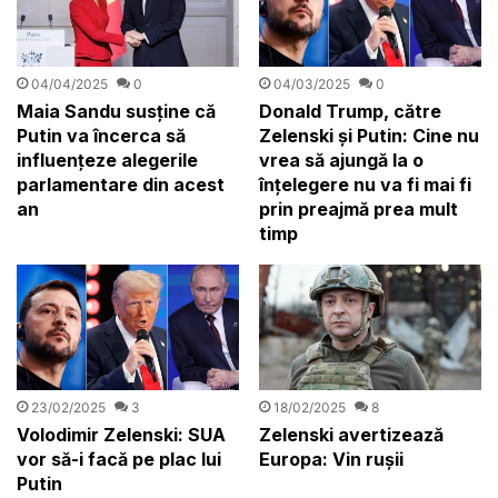
04/04/2025
0
04/03/2025
0
Maia Sandu susține că
Donald Trump, către
Putin va încerca să
Zelenski și Putin: Cine nu
influenţeze alegerile
vrea să ajungă la o
parlamentare din acest
înțelegere nu va fi mai fi
an
prin preajmă prea mult
timp
23/02/2025
3
18/02/2025
8
Volodimir Zelenski: SUA
Zelenski avertizează
vor să-i facă pe plac lui
Europa: Vin rușii
Putin