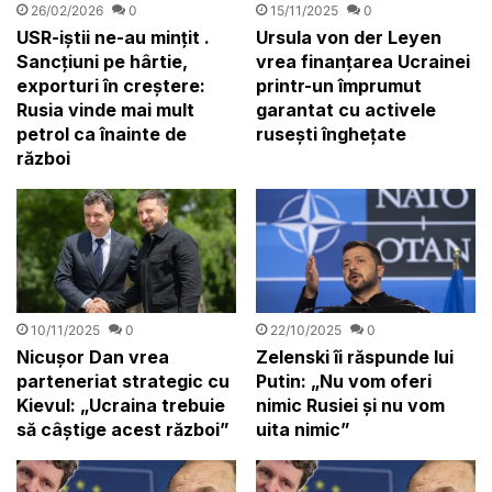
26/02/2026
0
15/11/2025
0
USR-iștii ne-au mințit .
Ursula von der Leyen
Sancțiuni pe hârtie,
vrea finanțarea Ucrainei
exporturi în creștere:
printr-un împrumut
Rusia vinde mai mult
garantat cu activele
petrol ca înainte de
rusești înghețate
război
10/11/2025
0
22/10/2025
0
Nicușor Dan vrea
Zelenski îi răspunde lui
parteneriat strategic cu
Putin: „Nu vom oferi
Kievul: „Ucraina trebuie
nimic Rusiei și nu vom
să câștige acest război”
uita nimic”