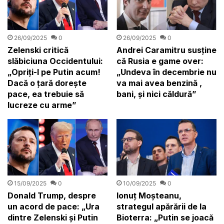
26/09/2025
0
26/09/2025
0
Zelenski critică
Andrei Caramitru susține
slăbiciuna Occidentului:
că Rusia e game over:
„Opriți-l pe Putin acum!
„Undeva în decembrie nu
Dacă o țară doreşte
va mai avea benzină ,
pace, ea trebuie să
bani, și nici căldură”
lucreze cu arme”
15/09/2025
0
10/09/2025
0
Donald Trump, despre
Ionuț Moșteanu,
un acord de pace: „Ura
strategul apărării de la
dintre Zelenski și Putin
Bioterra: „Putin se joacă