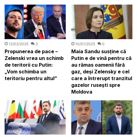
12/02/2025
3
10/01/2025
0
Propunerea de pace –
Maia Sandu susține că
Zelenski vrea un schimb
Putin e de vină pentru că
de teritorii cu Putin:
au rămas oamenii fără
„Vom schimba un
gaz, deși Zelensky e cel
teritoriu pentru altul”
care a întrerupt tranzitul
gazelor rusești spre
Moldova