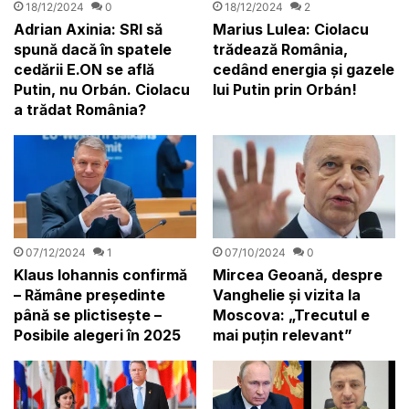
18/12/2024
0
18/12/2024
2
Adrian Axinia: SRI să
Marius Lulea: Ciolacu
spună dacă în spatele
trădează România,
cedării E.ON se află
cedând energia și gazele
Putin, nu Orbán. Ciolacu
lui Putin prin Orbán!
a trădat România?
07/12/2024
1
07/10/2024
0
Klaus Iohannis confirmă
Mircea Geoană, despre
– Rămâne președinte
Vanghelie și vizita la
până se plictisește –
Moscova: „Trecutul e
Posibile alegeri în 2025
mai puțin relevant”