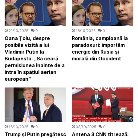
21/10/2025
0
18/10/2025
0
Oana Țoiu, despre
România, campioană la
posibila vizită a lui
paradoxuri: importăm
Vladimir Putin la
energie din Rusia și
Budapesta: „Să ceară
morală din Occident
permisiunea înainte de a
intra în spaţiul aerian
european”
16/10/2025
0
08/10/2025
0
Trump și Putin pregătesc
Antena 3 CNN titrează: