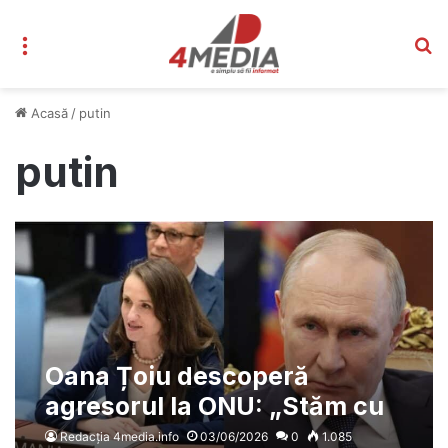
Meniu
C
Acasă
/
putin
putin
Oana Țoiu descoperă
agresorul la ONU: „Stăm cu
Federația Rusă la aceeași
Redacția 4media.info
03/06/2026
0
1.085