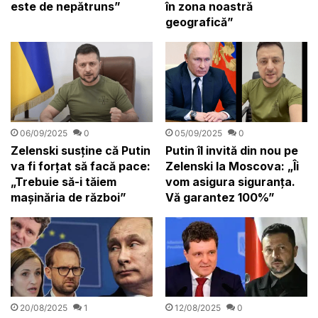
este de nepătruns”
în zona noastră
geografică”
06/09/2025
0
05/09/2025
0
Zelenski susține că Putin
Putin îl invită din nou pe
va fi forțat să facă pace:
Zelenski la Moscova: „Îi
„Trebuie să-i tăiem
vom asigura siguranța.
mașinăria de război”
Vă garantez 100%”
20/08/2025
1
12/08/2025
0