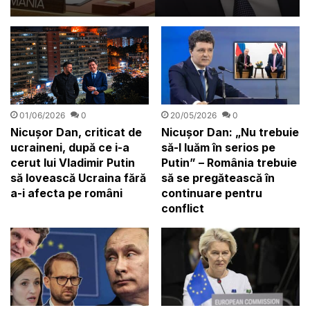
masă”
01/06/2026
0
20/05/2026
0
Nicușor Dan, criticat de
Nicușor Dan: „Nu trebuie
ucraineni, după ce i-a
să-l luăm în serios pe
cerut lui Vladimir Putin
Putin” – România trebuie
să lovească Ucraina fără
să se pregătească în
a-i afecta pe români
continuare pentru
conflict