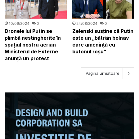
10/09/2024
0
24/08/2024
0
Dronele lui Putin se
Zelenski susține că Putin
plimbă nestingherite în
este un „bătrân bolnav
spațiul nostru aerian –
care ameninţă cu
Ministerul de Externe
butonul roşu”
anunță un protest
Pagina următoare