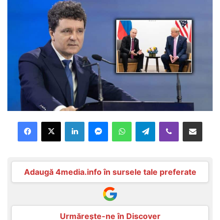
Facebook
X
LinkedIn
Messenger
WhatsApp
Telegram
Viber
Distribuie prin mail
Adaugă 4media.info în sursele tale preferate
Urmărește-ne în Discover