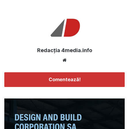
Redacția 4media.info
Website
Comentează!