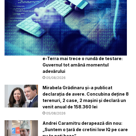
e-Terra mai trece o rundă de testare:
Guvernul tot amână momentul
adevărului
05/08/2026
Mirabela Grădinaru și-a publicat
declarația de avere. Concubina deține 8
terenuri, 2 case, 2 mașini și declară un
venit anual de 158.360 lei
05/08/2026
Andrei Caramitru derapează din nou:
„Suntem o țară de cretini low IQ pe care
nu te poți baza”