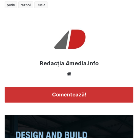
putin
razboi
Rusia
Redacția 4media.info
Website
Comentează!