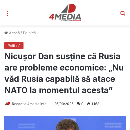
Meniu
C
Acasă
/
Politică
Politică
Nicușor Dan susține că Rusia
are probleme economice: „Nu
văd Rusia capabilă să atace
NATO la momentul acesta”
Redacția 4media.info
26/09/2025
0
1.163