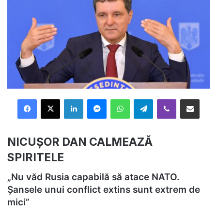
Facebook
X
LinkedIn
Messenger
WhatsApp
Telegram
Viber
Distribuie prin mail
NICUȘOR DAN CALMEAZĂ
SPIRITELE
„Nu văd Rusia capabilă să atace NATO.
Șansele unui conflict extins sunt extrem de
mici”