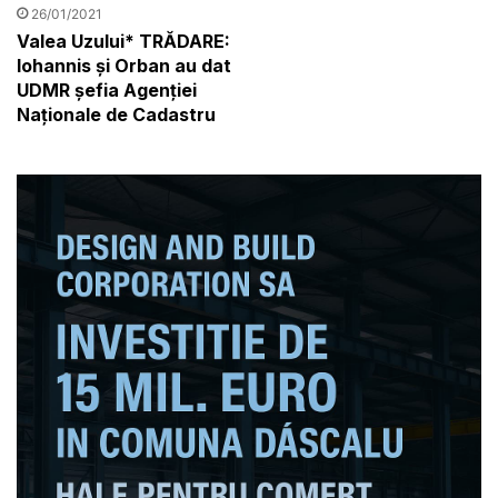
26/01/2021
Valea Uzului* TRĂDARE:
Iohannis și Orban au dat
UDMR șefia Agenției
Naționale de Cadastru