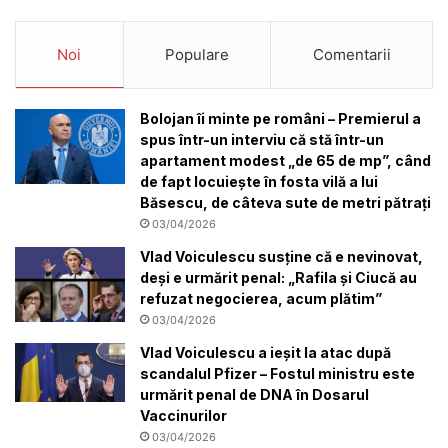
Noi
Populare
Comentarii
Bolojan îi minte pe români – Premierul a
spus într-un interviu că stă într-un
apartament modest „de 65 de mp”, când
de fapt locuiește în fosta vilă a lui
Băsescu, de câteva sute de metri pătrați
03/04/2026
Vlad Voiculescu susține că e nevinovat,
deși e urmărit penal: „Rafila și Ciucă au
refuzat negocierea, acum plătim”
03/04/2026
Vlad Voiculescu a ieșit la atac după
scandalul Pfizer – Fostul ministru este
urmărit penal de DNA în Dosarul
Vaccinurilor
03/04/2026