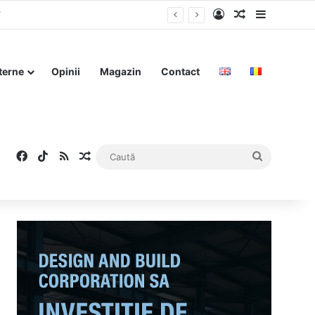
Log In
Articol aleat
Sidebar
”
terne
Opinii
Magazin
Contact
Facebook
TikTok
RSS
Articol aleatoriu
Caută