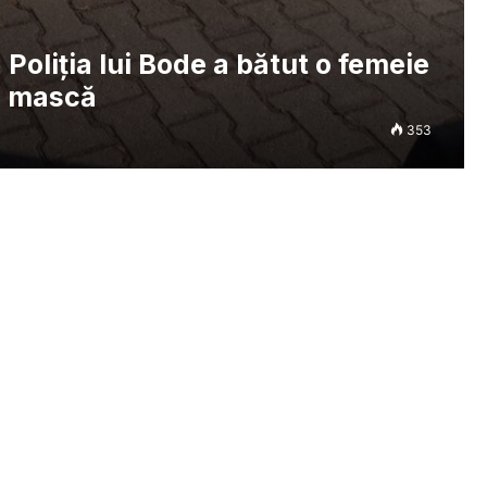
Poliția lui Bode a bătut o femeie
a mască
353