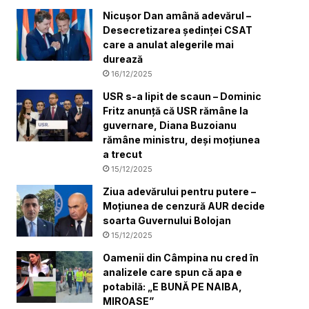
Nicușor Dan amână adevărul –
Desecretizarea ședinței CSAT
care a anulat alegerile mai
durează
16/12/2025
USR s-a lipit de scaun – Dominic
Fritz anunță că USR rămâne la
guvernare, Diana Buzoianu
rămâne ministru, deși moțiunea
a trecut
15/12/2025
Ziua adevărului pentru putere –
Moțiunea de cenzură AUR decide
soarta Guvernului Bolojan
15/12/2025
Oamenii din Câmpina nu cred în
analizele care spun că apa e
potabilă: „E BUNĂ PE NAIBA,
MIROASE”