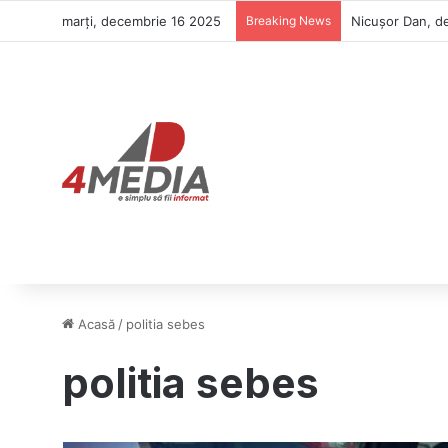
marți, decembrie 16 2025
Breaking News
Nicușor Dan, de
Acasă
/
politia sebes
politia sebes