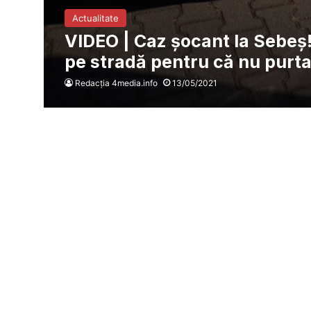
Actualitate
VIDEO | Caz șocant la Sebeș! 
pe stradă pentru că nu purt
Redacția 4media.info
13/05/2021