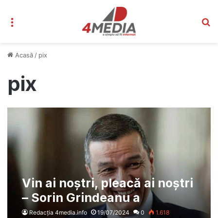
Meniu
C
Acasă
/
pix
pix
Vin ai noștri, pleacă ai noștri
– Sorin Grindeanu a
schimbat conducerea
Redacția 4media.info
19/07/2024
0
1.618