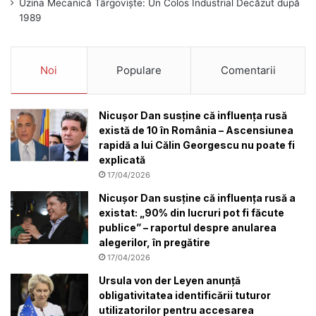
Uzina Mecanică Târgoviște: Un Colos Industrial Decăzut după
1989
Noi
Populare
Comentarii
Nicușor Dan susține că influența rusă
există de 10 în România – Ascensiunea
rapidă a lui Călin Georgescu nu poate fi
explicată
17/04/2026
Nicușor Dan susține că influența rusă a
existat: „90% din lucruri pot fi făcute
publice” – raportul despre anularea
alegerilor, în pregătire
17/04/2026
Ursula von der Leyen anunță
obligativitatea identificării tuturor
utilizatorilor pentru accesarea