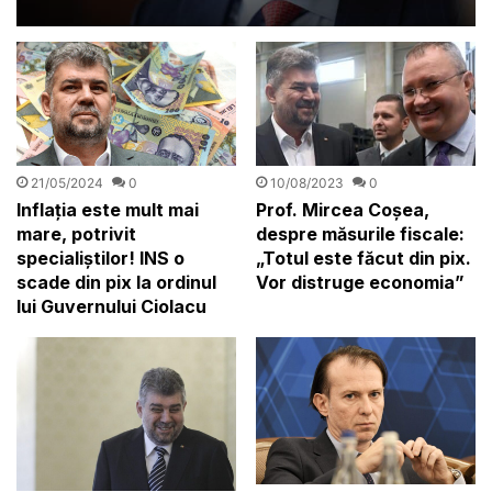
TAROM cu aceiași oameni
21/05/2024
0
10/08/2023
0
Inflația este mult mai
Prof. Mircea Coșea,
mare, potrivit
despre măsurile fiscale:
specialiștilor! INS o
„Totul este făcut din pix.
scade din pix la ordinul
Vor distruge economia”
lui Guvernului Ciolacu