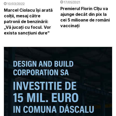
17/05/2021
10/03/2022
Premierul Florin Cîțu va
Marcel Ciolacu își arată
ajunge decât din pix la
colții, mesaj către
cei 5 milioane de români
patronii de benzinării:
vaccinați
„Vă jucați cu focul. Vor
exista sancțiuni dure”