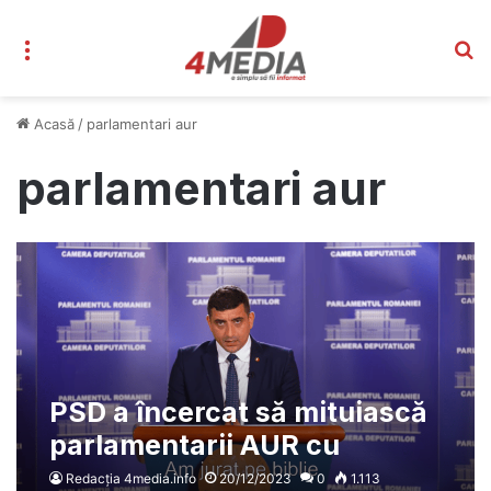
Meniu
C
Acasă
/
parlamentari aur
parlamentari aur
PSD a încercat să mituiască
parlamentarii AUR cu
400.000 de lei pentru a vota
Redacția 4media.info
20/12/2023
0
1.113