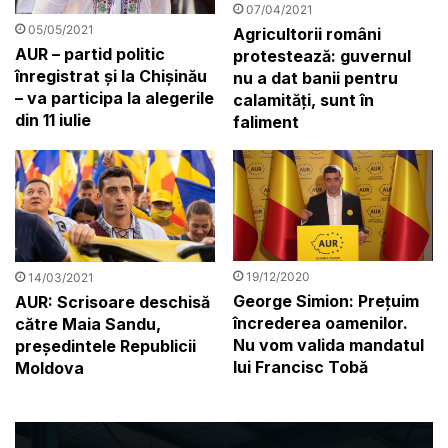
07/04/2021
05/05/2021
Agricultorii români
AUR – partid politic
protestează: guvernul
înregistrat și la Chișinău
nu a dat banii pentru
– va participa la alegerile
calamități, sunt în
din 11 iulie
faliment
19/12/2020
14/03/2021
George Simion: Prețuim
AUR: Scrisoare deschisă
încrederea oamenilor.
către Maia Sandu,
Nu vom valida mandatul
președintele Republicii
lui Francisc Tobă
Moldova