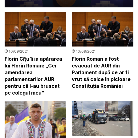
proiectul de buget
10/09/2021
10/09/2021
Florin Cîțu îi ia apărarea
Florin Roman a fost
lui Florin Roman: „Cer
evacuat de AUR din
amendarea
Parlament după ce ar fi
parlamentarilor AUR
vrut să calce în picioare
pentru că l-au bruscat
Constituția României
pe colegul meu”