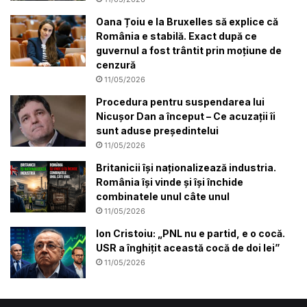
Oana Țoiu e la Bruxelles să explice că
România e stabilă. Exact după ce
guvernul a fost trântit prin moțiune de
cenzură
11/05/2026
Procedura pentru suspendarea lui
Nicușor Dan a început – Ce acuzații îi
sunt aduse preşedintelui
11/05/2026
Britanicii își naționalizează industria.
România își vinde și își închide
combinatele unul câte unul
11/05/2026
Ion Cristoiu: „PNL nu e partid, e o cocă.
USR a înghițit această cocă de doi lei”
11/05/2026