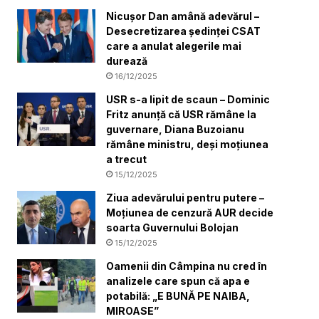
Nicușor Dan amână adevărul –
Desecretizarea ședinței CSAT
care a anulat alegerile mai
durează
16/12/2025
USR s-a lipit de scaun – Dominic
Fritz anunță că USR rămâne la
guvernare, Diana Buzoianu
rămâne ministru, deși moțiunea
a trecut
15/12/2025
Ziua adevărului pentru putere –
Moțiunea de cenzură AUR decide
soarta Guvernului Bolojan
15/12/2025
Oamenii din Câmpina nu cred în
analizele care spun că apa e
potabilă: „E BUNĂ PE NAIBA,
MIROASE”