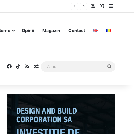
Log In
Articol aleat
Sidebar
”
terne
Opinii
Magazin
Contact
Facebook
TikTok
RSS
Articol aleatoriu
Caută