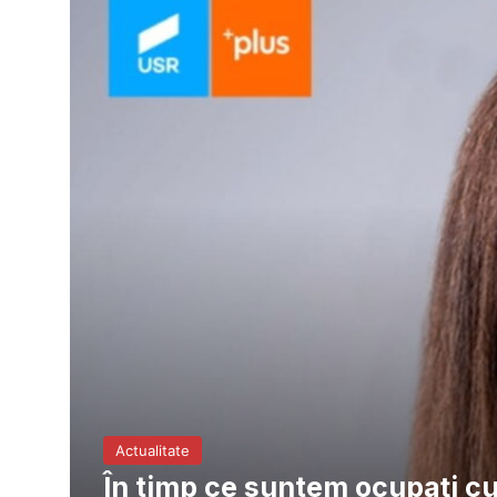
Actualitate
În timp ce suntem ocupați cu