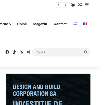
Log In
Articol aleat
Sidebar
ui elicopter
terne
Opinii
Magazin
Contact
Facebook
TikTok
RSS
Articol aleatoriu
Caută