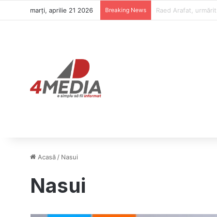
marți, aprilie 21 2026
Breaking News
Raed Arafat a fost p
Acasă
/
Nasui
Nasui