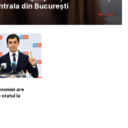
trala din București
17.945
onomiei are
statul la