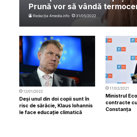
Prună vor să vândă termocen
Redacția 4media.info
31/05/2022
17/02/2021
12/01/2022
Ministrul Ec
Deşi unul din doi copii sunt în
contracte cu 
risc de sărăcie, Klaus Iohannis
Constanța
le face educație climatică