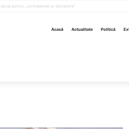
us sub urmărire și are calitatea de suspect în dosarul privind achiziția un
Acasă
Actualitate
Politică
Ex