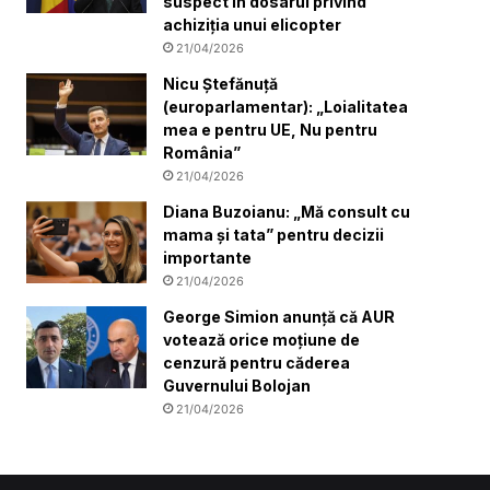
suspect în dosarul privind
achiziția unui elicopter
21/04/2026
Nicu Ștefănuță
(europarlamentar): „Loialitatea
mea e pentru UE, Nu pentru
România”
21/04/2026
Diana Buzoianu: „Mă consult cu
mama și tata” pentru decizii
importante
21/04/2026
George Simion anunță că AUR
votează orice moțiune de
cenzură pentru căderea
Guvernului Bolojan
21/04/2026