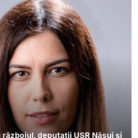
 războiul, deputații USR Năsui și