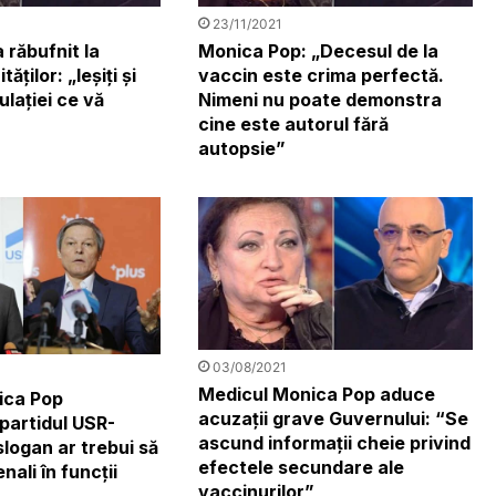
23/11/2021
 răbufnit la
Monica Pop: „Decesul de la
ăților: „Ieșiți și
vaccin este crima perfectă.
ulației ce vă
Nimeni nu poate demonstra
cine este autorul fără
autopsie”
03/08/2021
Medicul Monica Pop aduce
ica Pop
acuzații grave Guvernului: “Se
 partidul USR-
ascund informații cheie privind
logan ar trebui să
efectele secundare ale
nali în funcții
vaccinurilor”