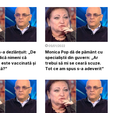
05/01/2022
-a dezlănțuit: „De
Monica Pop dă de pământ cu
lică nimeni că
specialiștii din guvern: „Ar
 este vaccinată și
trebui să mi se ceară scuze.
tă?”
Tot ce am spus s-a adeverit”