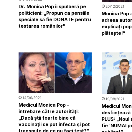
Dr. Monica Pop îi spulberă pe
20/12/2021
politicieni: „Propun ca pensiile
Monica Pop a
speciale să fie DONATE pentru
adresa autorit
testarea românilor”
explicați pop
plătește!”
14/09/2021
19/08/2021
Medicul Monica Pop –
Medicul Mon
întrebare către autorități:
desființează
„Dacă știi foarte bine că
PLUS: „Noul s
vaccinații se pot infecta și pot
fie ‘NUMAI pe
transmite de ce nu faci test?”
publice'”