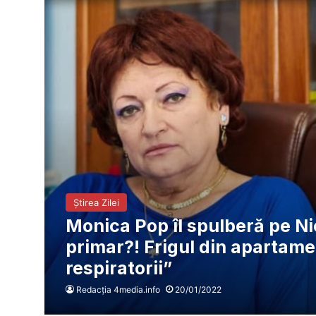
Știrea Zilei
Monica Pop îl spulberă pe Ni
primar?! Frigul din apartamen
respiratorii”
Redacția 4media.info
20/01/2022