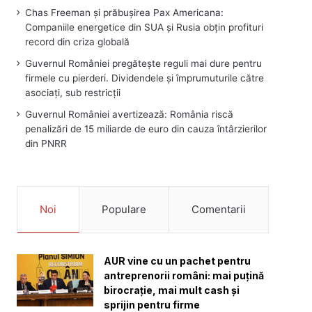
Chas Freeman și prăbușirea Pax Americana:
Companiile energetice din SUA și Rusia obțin profituri
record din criza globală
Guvernul României pregătește reguli mai dure pentru
firmele cu pierderi. Dividendele și împrumuturile către
asociați, sub restricții
Guvernul României avertizează: România riscă
penalizări de 15 miliarde de euro din cauza întârzierilor
din PNRR
Noi
Populare
Comentarii
AUR vine cu un pachet pentru
antreprenorii români: mai puțină
birocrație, mai mult cash și
sprijin pentru firme