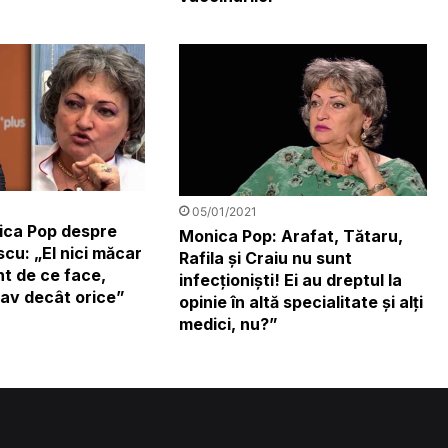
05/01/2021
ica Pop despre
Monica Pop: Arafat, Tătaru,
cu: „El nici măcar
Rafila și Craiu nu sunt
nt de ce face,
infecționiști! Ei au dreptul la
rav decât orice”
opinie în altă specialitate și alți
medici, nu?”