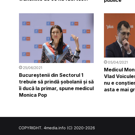
05/04/2021
25/06/2021
Medicul Mon
Bucureștenii din Sectorul 1
Vlad Voicules
trebuie să prindă șobolanii și să
nu e conștie
îi ducă la primar, spune medicul
asta e mai g
Monica Pop
COPYRIGHT. 4media.info (C) 2020-2026