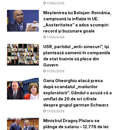
17/05/2026
Moștenirea lui Bolojan: România,
campioană la inflație în UE.
„Austeritatea” a adus scumpiri
record și buzunare goale
17/05/2026
USR, partidul „anti-sinecuri”, își
plantează oamenii în companiile
de stat înainte să plece din
Guvern
17/05/2026
Oana Gheorghiu atacă presa
după scandalul „mailurilor
exploratorii”. Gândul o acuză că a
umflat de 20 de ori cifrele
despre grupul german Schwarz
17/05/2026
Ministrul Dragoș Pîslaru se
plânge de salariu – 12.776 de lei: