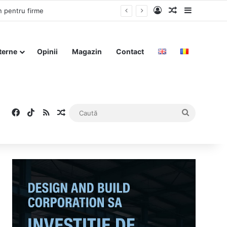
Log In
Articol aleat
Sidebar
n pentru firme
terne
Opinii
Magazin
Contact
Facebook
TikTok
RSS
Articol aleatoriu
Caută