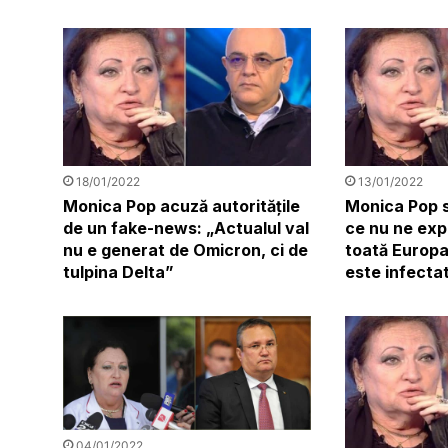
18/01/2022
13/01/2022
Monica Pop acuză autoritățile
Monica Pop s
de un fake-news: „Actualul val
ce nu ne exp
nu e generat de Omicron, ci de
toată Europa
tulpina Delta”
este infecta
04/01/2022