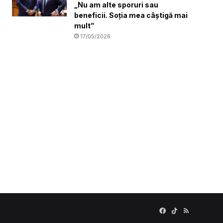
„Nu am alte sporuri sau
beneficii. Soția mea câștigă mai
mult”
17/05/2026
Facebook
TikTok
RSS