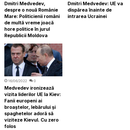
Dmitri Medvedev: UE va
Dmitri Medvedev,
dispărea înainte de
despre o nouă Românie
intrarea Ucrainei
Mare: Politicienii români
de multă vreme joacă
hore politice în jurul
Republicii Moldova
16/06/2022
0
Medvedev ironizează
vizita liderilor UE la Kiev:
Fanii europeni ai
broaștelor, lebărului și
spaghetelor adoră să
viziteze Kievul. Cu zero
folos