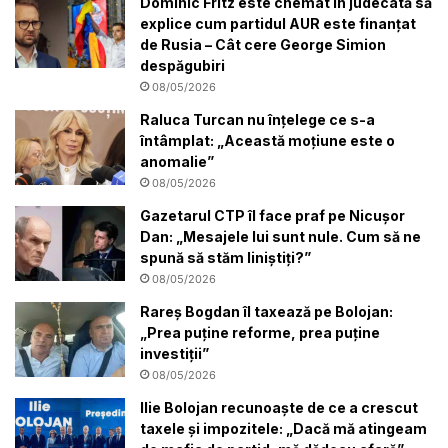
Dominic Fritz este chemat în judecată să
explice cum partidul AUR este finanțat
de Rusia – Cât cere George Simion
despăgubiri
08/05/2026
Raluca Turcan nu înțelege ce s-a
întâmplat: „Această moțiune este o
anomalie”
08/05/2026
Gazetarul CTP îl face praf pe Nicușor
Dan: „Mesajele lui sunt nule. Cum să ne
spună să stăm liniștiți?”
08/05/2026
Rareș Bogdan îl taxează pe Bolojan:
„Prea puține reforme, prea puține
investiții”
08/05/2026
Ilie Bolojan recunoaște de ce a crescut
taxele și impozitele: „Dacă mă atingeam