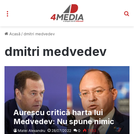
Meniu
C
Acasă
/
dmitri medvedev
dmitri medvedev
Aurescu critică harta lui
Medvedev: Nu spune nimic
de Bucovina de Nord
Matei Alexandru
28/07/2022
0
7.133