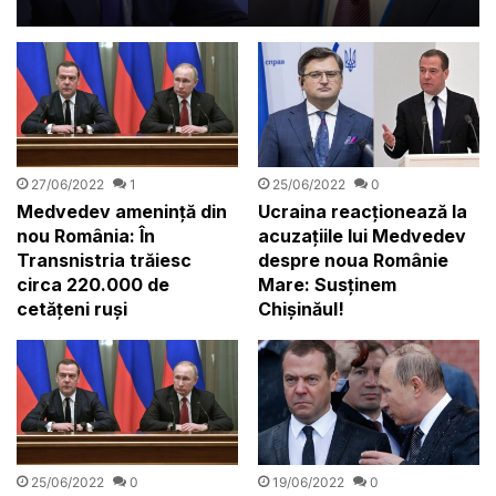
27/06/2022
1
25/06/2022
0
Medvedev amenință din
Ucraina reacționează la
nou România: În
acuzațiile lui Medvedev
Transnistria trăiesc
despre noua Românie
circa 220.000 de
Mare: Susținem
cetățeni ruși
Chișinăul!
19/06/2022
0
25/06/2022
0