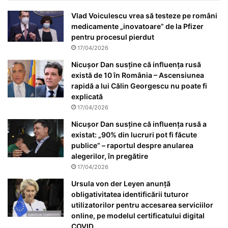
Vlad Voiculescu vrea să testeze pe români
medicamente „inovatoare” de la Pfizer
pentru procesul pierdut
17/04/2026
Nicușor Dan susține că influența rusă
există de 10 în România – Ascensiunea
rapidă a lui Călin Georgescu nu poate fi
explicată
17/04/2026
Nicușor Dan susține că influența rusă a
existat: „90% din lucruri pot fi făcute
publice” – raportul despre anularea
alegerilor, în pregătire
17/04/2026
Ursula von der Leyen anunță
obligativitatea identificării tuturor
utilizatorilor pentru accesarea serviciilor
online, pe modelul certificatului digital
COVID