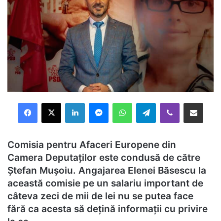
Facebook
X
LinkedIn
Messenger
WhatsApp
Telegram
Viber
Distribuie prin mail
Comisia pentru Afaceri Europene din
Camera Deputaților este condusă de către
Ștefan Mușoiu. Angajarea Elenei Băsescu la
această comisie pe un salariu important de
câteva zeci de mii de lei nu se putea face
fără ca acesta să dețină informații cu privire