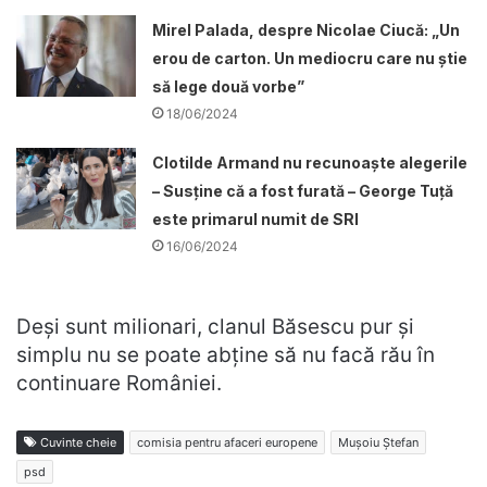
Mirel Palada, despre Nicolae Ciucă: „Un
erou de carton. Un mediocru care nu știe
să lege două vorbe”
18/06/2024
Clotilde Armand nu recunoaște alegerile
– Susține că a fost furată – George Tuță
este primarul numit de SRI
16/06/2024
Deși sunt milionari, clanul Băsescu pur și
simplu nu se poate abține să nu facă rău în
continuare României.
Cuvinte cheie
comisia pentru afaceri europene
Mușoiu Ștefan
psd