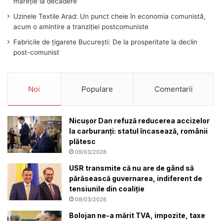
măreție la decădere
Uzinele Textile Arad: Un punct cheie în economia comunistă,
acum o amintire a tranziției postcomuniste
Fabricile de țigarete București: De la prosperitate la declin
post-comunist
Noi
Populare
Comentarii
Nicușor Dan refuză reducerea accizelor
la carburanți: statul încasează, românii
plătesc
09/03/2026
USR transmite că nu are de gând să
părăsească guvernarea, indiferent de
tensiunile din coaliție
09/03/2026
Bolojan ne-a mărit TVA, impozite, taxe