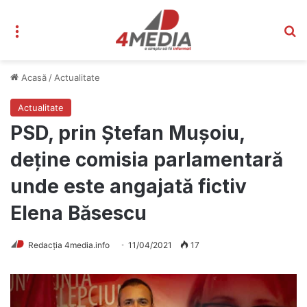
Meniu
C
Acasă
/
Actualitate
Actualitate
PSD, prin Ștefan Mușoiu,
deține comisia parlamentară
unde este angajată fictiv
Elena Băsescu
Redacția 4media.info
11/04/2021
17