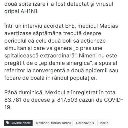
două spitalizare i-a fost detectat și virusul
gripal AH1N1.
Într-un interviu acordat EFE, medicul Macias
avertizase săptămâna trecută despre
pericolul că cele două boli să acționeze
simultan și care va genera „o presiune
spitalicească extraordinară”. Nimeni nu este
pregătit de o „epidemie sinergica”, a spus el
referitor la convergență a două epidemii sau
focare de boală în rândul populației.
Până duminică, Mexicul a înregistrat în total
83.781 de decese și 817.503 cazuri de COVID-
19.
Cuvinte cheie
alexandru florian sararu
Coronavirus
Mexic