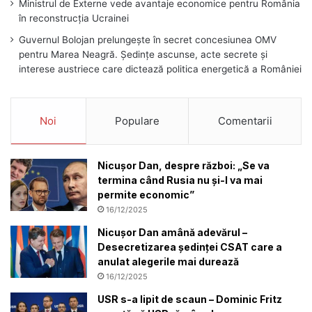
Ministrul de Externe vede avantaje economice pentru România
în reconstrucția Ucrainei
Guvernul Bolojan prelungește în secret concesiunea OMV
pentru Marea Neagră. Ședințe ascunse, acte secrete și
interese austriece care dictează politica energetică a României
Noi
Populare
Comentarii
Nicușor Dan, despre război: „Se va
termina când Rusia nu și-l va mai
permite economic”
16/12/2025
Nicușor Dan amână adevărul –
Desecretizarea ședinței CSAT care a
anulat alegerile mai durează
16/12/2025
USR s-a lipit de scaun – Dominic Fritz