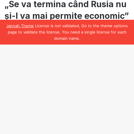
Jannah Theme
License is not validated, Go to the theme options
page to validate the license, You need a single license for each
domain name.
Facebook
B
t
t
b