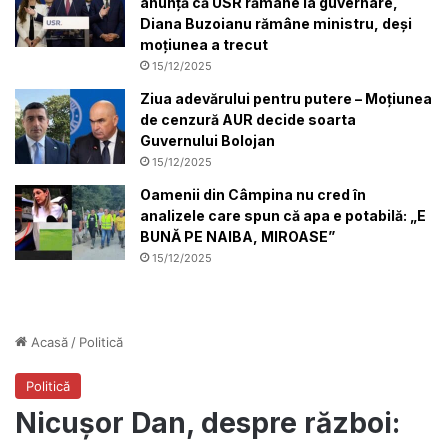
anunță că USR rămâne la guvernare,
Diana Buzoianu rămâne ministru, deși
moțiunea a trecut
15/12/2025
Ziua adevărului pentru putere – Moțiunea
de cenzură AUR decide soarta
Guvernului Bolojan
15/12/2025
Oamenii din Câmpina nu cred în
analizele care spun că apa e potabilă: „E
BUNĂ PE NAIBA, MIROASE”
15/12/2025