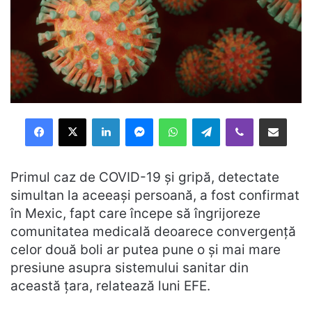
Facebook
X
LinkedIn
Messenger
WhatsApp
Telegram
Viber
Distribuie prin mail
Primul caz de COVID-19 și gripă, detectate
simultan la aceeași persoană, a fost confirmat
în Mexic, fapt care începe să îngrijoreze
comunitatea medicală deoarece convergență
celor două boli ar putea pune o și mai mare
presiune asupra sistemului sanitar din
această țara, relatează luni EFE.