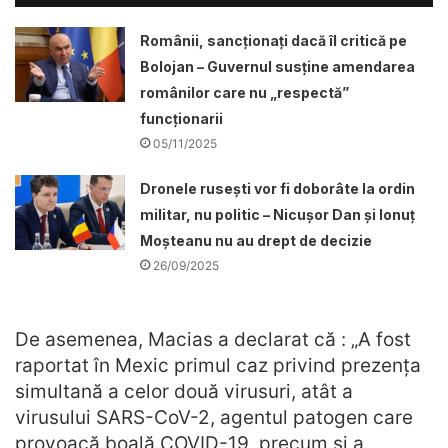
Românii, sancționați dacă îl critică pe
Bolojan – Guvernul susține amendarea
românilor care nu „respectă”
funcționarii
05/11/2025
Dronele ruseşti vor fi doborâte la ordin
militar, nu politic – Nicușor Dan și Ionuț
Moșteanu nu au drept de decizie
26/09/2025
De asemenea, Macias a declarat că : „A fost
raportat în Mexic primul caz privind prezența
simultană a celor două virusuri, atât a
virusului SARS-CoV-2, agentul patogen care
provoacă boală COVID-19, precum și a