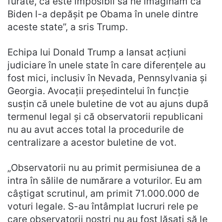
furate, că este imposibil să ne imaginăm că
Biden l-a depășit pe Obama în unele dintre
aceste state”, a sris Trump.
Echipa lui Donald Trump a lansat acțiuni
judiciare în unele state în care diferențele au
fost mici, inclusiv în Nevada, Pennsylvania și
Georgia. Avocații președintelui în funcție
susțin că unele buletine de vot au ajuns după
termenul legal și că observatorii republicani
nu au avut acces total la procedurile de
centralizare a acestor buletine de vot.
„Observatorii nu au primit permisiunea de a
intra în sălile de numărare a voturilor. Eu am
câștigat scrutinul, am primit 71.000.000 de
voturi legale. S-au întâmplat lucruri rele pe
care observatorii noștri nu au fost lăsați să le