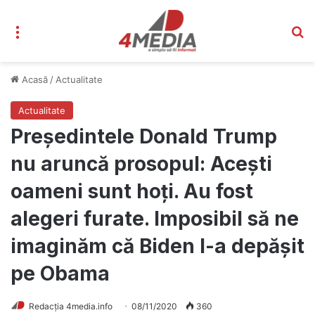
Meniu
C
Acasă
/
Actualitate
Actualitate
Președintele Donald Trump
nu aruncă prosopul: Acești
oameni sunt hoți. Au fost
alegeri furate. Imposibil să ne
imaginăm că Biden l-a depășit
pe Obama
Redacția 4media.info
08/11/2020
360