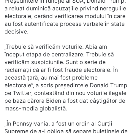
Președintele în funcție al SUA, Donald Trump,
a reluat duminică acuzațiile privind neregulile
electorale, cerând verificarea modului în care
au fost autentificate procese verbale în state
decisive.
„Trebuie să verificăm voturile. Abia am
început etapa de centralizare. Trebuie să
verificăm suspiciunile. Sunt o serie de
reclamații că ar fi fost fraude electorale. În
această țară, au mai fost probleme
electorale”, a scris președintele Donald Trump
pe Twitter, contestând din nou voturile ilegale
pe baza cărora Biden a fost dat câștigător de
mass-media globalistă.
„În Pennsylvania, a fost un ordin al Curții
Supreme de a-i obliga să separe buletinele de