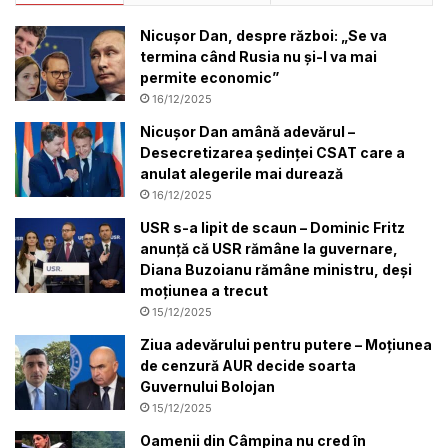
Nicușor Dan, despre război: „Se va
termina când Rusia nu și-l va mai
permite economic”
16/12/2025
Nicușor Dan amână adevărul –
Desecretizarea ședinței CSAT care a
anulat alegerile mai durează
16/12/2025
USR s-a lipit de scaun – Dominic Fritz
anunță că USR rămâne la guvernare,
Diana Buzoianu rămâne ministru, deși
moțiunea a trecut
15/12/2025
Ziua adevărului pentru putere – Moțiunea
de cenzură AUR decide soarta
Guvernului Bolojan
15/12/2025
Oamenii din Câmpina nu cred în