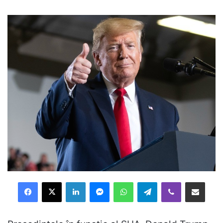
Facebook
X
LinkedIn
Messenger
WhatsApp
Telegram
Viber
Distribuie prin mail