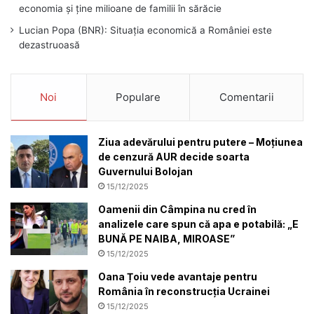
economia și ține milioane de familii în sărăcie
Lucian Popa (BNR): Situația economică a României este
dezastruoasă
Noi
Populare
Comentarii
Ziua adevărului pentru putere – Moțiunea
de cenzură AUR decide soarta
Guvernului Bolojan
15/12/2025
Oamenii din Câmpina nu cred în
analizele care spun că apa e potabilă: „E
BUNĂ PE NAIBA, MIROASE”
15/12/2025
Oana Țoiu vede avantaje pentru
România în reconstrucția Ucrainei
15/12/2025