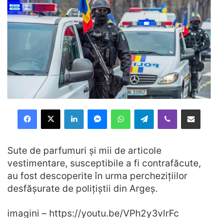
Facebook
X
LinkedIn
Messenger
WhatsApp
Telegram
Viber
Distribuie prin mail
Sute de parfumuri și mii de articole
vestimentare, susceptibile a fi contrafăcute,
au fost descoperite în urma perchezițiilor
desfășurate de polițiștii din Argeș.
imagini – https://youtu.be/VPh2y3vlrFc