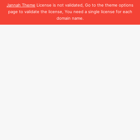
Jannah Theme
License is not validated, Go to the theme options
page to validate the license, You need a single license for each
domain name.
Facebook
B
t
t
b