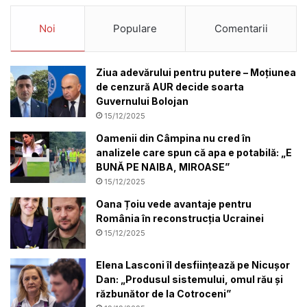
Noi
Populare
Comentarii
Ziua adevărului pentru putere – Moțiunea
de cenzură AUR decide soarta
Guvernului Bolojan
15/12/2025
Oamenii din Câmpina nu cred în
analizele care spun că apa e potabilă: „E
BUNĂ PE NAIBA, MIROASE”
15/12/2025
Oana Țoiu vede avantaje pentru
România în reconstrucția Ucrainei
15/12/2025
Elena Lasconi îl desființează pe Nicușor
Dan: „Produsul sistemului, omul rău și
răzbunător de la Cotroceni”