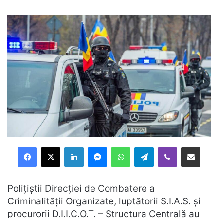
Facebook
X
LinkedIn
Messenger
WhatsApp
Telegram
Viber
Distribuie prin mail
Polițiștii Direcției de Combatere a
Criminalității Organizate, luptătorii S.I.A.S. și
procurorii D.I.I.C.O.T. – Structura Centrală au