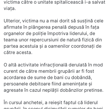
victima către o unitate spitalicească i-a salvat
viața.
Ulterior, victima nu a mai dorit să susțină cele
afirmate în plângerea penală depusă în fața
organelor de poliție împotriva liderului, de
teama unor repercursiuni de natură fizică din
partea acestuia și a oamenilor coordonați de
către acesta.
O altă activitate infracțională derulată în mod
curent de către membrii grupării ar fi fost
acordarea de sume de bani cu dobândă,
persoanele debitoare fiind amenințate și
agresate în cazul neplății dobânzilor pretinse.
În cursul anchetei, a reieșit faptul că liderul
grupării, în scopul disimulării sumelor de bani