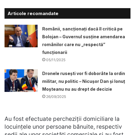
Articole recomandate
Românii, sancționați dacă îl critică pe
Bolojan – Guvernul susține amendarea
românilor care nu „respectă”
funcționarii
05/11/2025
Dronele ruseşti vor fi doborâte la ordin
militar, nu politic – Nicușor Dan și Ionuț
Moșteanu nu au drept de decizie
26/09/2025
Au fost efectuate percheziții domiciliare la
locuințele unor persoane bănuite, respectiv
sedii ale unor societăți comerciale și au fost