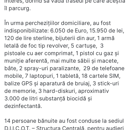
interes, dorind să vadă traseul pe care aceștia
îl parcurg.
În urma perchezițiilor domiciliare, au fost
indisponibilizate: 6.050 de Euro, 15.950 de lei,
120 de lire sterline, bijuterii din aur, 1 armă
letală de foc tip revolver, 5 cartușe, 3
pistoale cu aer comprimat, 1 pistol cu gaz și
muniție aferentă, mai multe săbii și macete,
bâte, 2 spray-uri paralizante, 29 de telefoane
mobile, 7 laptopuri, 1 tabletă, 18 cartele SIM,
balize GPS și aparatură de bruiaj, 3 stick-uri
de memorie, 3 hard-diskuri, aproximativ
3.000 de litri substanță biocidă și
dezinfectantă.
14 persoane bănuite au fost conduse la sediul
D.I.I.C.O.T. – Structura Centrală, pentru audieri