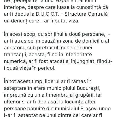
de ,,pedepsire” a unui exponent al lumii
interlope, despre care luase la cunoștință că
ar fi depus la D.I.I.C.O.T. – Structura Centrală
un denunț care l-ar fi putut viza.
În acest scop, cu sprijinul a două persoane, l-
ar fi atras cel în cauză în zona de domiciliu al
acestora, sub pretextul încheierii unei
tranzacții, acesta, fiind în inferioritate
numerică, ar fi fost atacat și înjunghiat, fiindu-
i pusă viața în pericol.
În tot acest timp, liderul ar fi rămas în
așteptare în afara municipiului București,
împreună cu un alt membru al grupării, iar
ulterior s-ar fi deplasat la locuința altei
persoane bănuite din municipiul Brașov, unde
l-ar fi așteptat pe unul dintre cei care ar fi