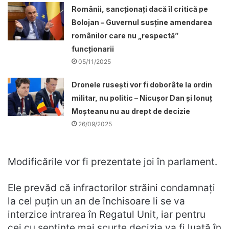
Românii, sancționați dacă îl critică pe
Bolojan – Guvernul susține amendarea
românilor care nu „respectă”
funcționarii
05/11/2025
Dronele ruseşti vor fi doborâte la ordin
militar, nu politic – Nicușor Dan și Ionuț
Moșteanu nu au drept de decizie
26/09/2025
Modificările vor fi prezentate joi în parlament.
Ele prevăd că infractorilor străini condamnați
la cel puțin un an de închisoare li se va
interzice intrarea în Regatul Unit, iar pentru
cei cu sentințe mai scurte decizia va fi luată în