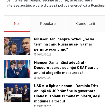
pentru Marea Neagră. Ședințe ascunse, acte secrete și
interese austriece care dictează politica energetică a României
Noi
Populare
Comentarii
Nicușor Dan, despre război: „Se va
termina când Rusia nu și-l va mai
permite economic”
16/12/2025
Nicușor Dan amână adevărul –
Desecretizarea ședinței CSAT care a
anulat alegerile mai durează
16/12/2025
USR s-a lipit de scaun – Dominic Fritz
anunță că USR rămâne la guvernare,
Diana Buzoianu rămâne ministru, deși
moțiunea a trecut
15/12/2025