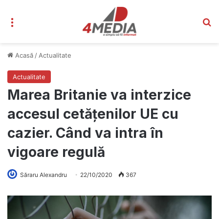
Meniu
C
Acasă
/
Actualitate
Actualitate
Marea Britanie va interzice
accesul cetățenilor UE cu
cazier. Când va intra în
vigoare regulă
Săraru Alexandru
22/10/2020
367