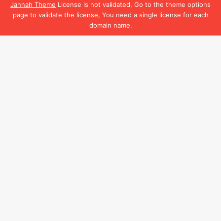
Jannah Theme
License is not validated, Go to the theme options
page to validate the license, You need a single license for each
domain name.
Facebook
B
t
t
b