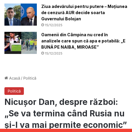
Ziua adevărului pentru putere – Moțiunea
de cenzură AUR decide soarta
Guvernului Bolojan
15/12/2025
Oamenii din Câmpina nu cred în
analizele care spun că apa e potabilă: „E
BUNĂ PE NAIBA, MIROASE”
15/12/2025