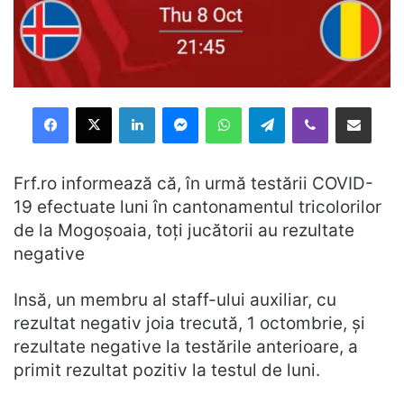
Facebook
X
LinkedIn
Messenger
WhatsApp
Telegram
Viber
Distribuie prin mail
Frf.ro informează că, în urmă testării COVID-
19 efectuate luni în cantonamentul tricolorilor
de la Mogoșoaia, toți jucătorii au rezultate
negative
Insă, un membru al staff-ului auxiliar, cu
rezultat negativ joia trecută, 1 octombrie, și
rezultate negative la testările anterioare, a
primit rezultat pozitiv la testul de luni.