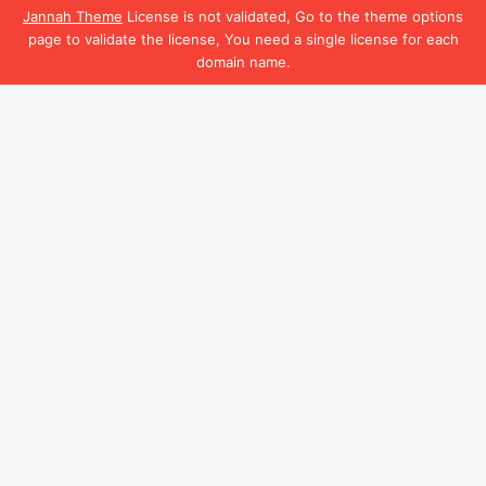
Jannah Theme
License is not validated, Go to the theme options
page to validate the license, You need a single license for each
domain name.
Facebook
B
t
t
b