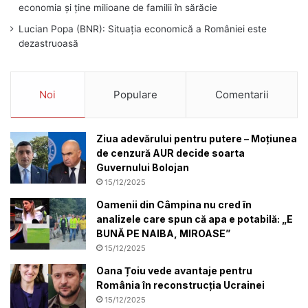
economia și ține milioane de familii în sărăcie
Lucian Popa (BNR): Situația economică a României este
dezastruoasă
Noi
Populare
Comentarii
Ziua adevărului pentru putere – Moțiunea
de cenzură AUR decide soarta
Guvernului Bolojan
15/12/2025
Oamenii din Câmpina nu cred în
analizele care spun că apa e potabilă: „E
BUNĂ PE NAIBA, MIROASE”
15/12/2025
Oana Țoiu vede avantaje pentru
România în reconstrucția Ucrainei
15/12/2025