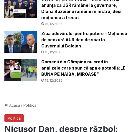
anunță că USR rămâne la guvernare,
Diana Buzoianu rămâne ministru, deși
moțiunea a trecut
15/12/2025
Ziua adevărului pentru putere – Moțiunea
de cenzură AUR decide soarta
Guvernului Bolojan
15/12/2025
Oamenii din Câmpina nu cred în
analizele care spun că apa e potabilă: „E
BUNĂ PE NAIBA, MIROASE”
15/12/2025