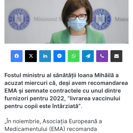
Facebook
X
LinkedIn
Messenger
WhatsApp
Telegram
Viber
Distribuie prin mail
Fostul ministru al sănătăţii Ioana Mihăilă a
acuzat miercuri că, deşi avem recomandarea
EMA şi semnate contractele cu unul dintre
furnizori pentru 2022, ”livrarea vaccinului
pentru copii este întârziată”
.
„În noiembrie, Asociaţia Europeană a
Medicamentului (EMA) recomanda