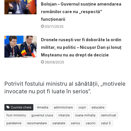
Bolojan – Guvernul susține amendarea
românilor care nu „respectă”
funcționarii
05/11/2025
Dronele ruseşti vor fi doborâte la ordin
militar, nu politic – Nicușor Dan și Ionuț
Moșteanu nu au drept de decizie
26/09/2025
Potrivit fostului ministru al sănătăţii, „motivele
invocate nu pot fi luate în serios”.
Cuvinte cheie
4media
administrare
copii
educatie
fost ministru
guvernul ciuca
intarzie
ioana mihaila
nemotivat
pandemie
recomandare
sanatate
serios
vaccin
valul 5