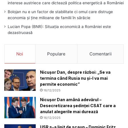
interese austriece care dictează politica energetică a României
Bolojan nu e un factor de stabilitate ci omul care distruge
economia și ține milioane de familii în sărăcie
Lucian Popa (BNR): Situația economică a României este
dezastruoasă
Noi
Populare
Comentarii
Nicușor Dan, despre război: „Se va
termina când Rusia nu și-l va mai
permite economic”
16/12/2025
Nicușor Dan amână adevărul –
Desecretizarea ședinței CSAT care a
anulat alegerile mai durează
16/12/2025
USR s-a lipit de scaun – Dominic Fritz