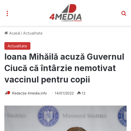
Meniu
C
Acasă
/
Actualitate
Actualitate
Ioana Mihăilă acuză Guvernul
Ciucă că întârzie nemotivat
vaccinul pentru copii
Redacția 4media.info
14/01/2022
12