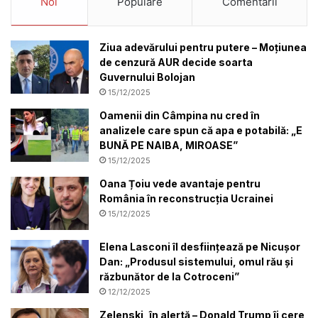
Noi
Populare
Comentarii
Ziua adevărului pentru putere – Moțiunea
de cenzură AUR decide soarta
Guvernului Bolojan
15/12/2025
Oamenii din Câmpina nu cred în
analizele care spun că apa e potabilă: „E
BUNĂ PE NAIBA, MIROASE”
15/12/2025
Oana Țoiu vede avantaje pentru
România în reconstrucția Ucrainei
15/12/2025
Elena Lasconi îl desființează pe Nicușor
Dan: „Produsul sistemului, omul rău și
răzbunător de la Cotroceni”
12/12/2025
Zelenski, în alertă – Donald Trump îi cere