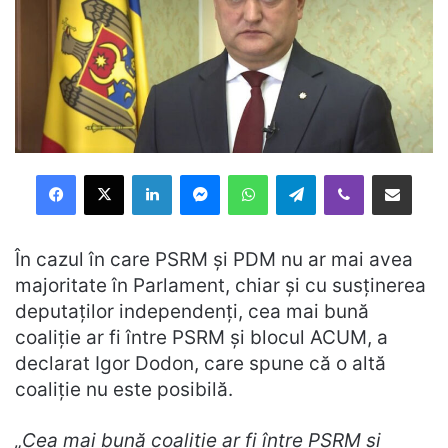
Facebook
X
LinkedIn
Messenger
WhatsApp
Telegram
Viber
Distribuie prin mail
În cazul în care PSRM şi PDM nu ar mai avea
majoritate în Parlament, chiar şi cu susţinerea
deputaţilor independenţi, cea mai bună
coaliţie ar fi între PSRM şi blocul ACUM, a
declarat Igor Dodon, care spune că o altă
coaliţie nu este posibilă.
„Cea mai bună coaliţie ar fi între PSRM şi