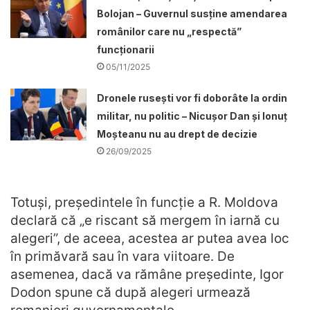
Bolojan – Guvernul susține amendarea
românilor care nu „respectă”
funcționarii
05/11/2025
Dronele ruseşti vor fi doborâte la ordin
militar, nu politic – Nicușor Dan și Ionuț
Moșteanu nu au drept de decizie
26/09/2025
Totuşi, președintele în funcție a R. Moldova
declară că „e riscant să mergem în iarnă cu
alegeri”, de aceea, acestea ar putea avea loc
în primăvară sau în vara viitoare. De
asemenea, dacă va rămâne preşedinte, Igor
Dodon spune că după alegeri urmează