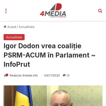
Meniu
C
Acasă
/
Actualitate
Actualitate
Igor Dodon vrea coaliție
PSRM-ACUM în Parlament ~
InfoPrut
Redacția 4media.info
04/11/2020
13