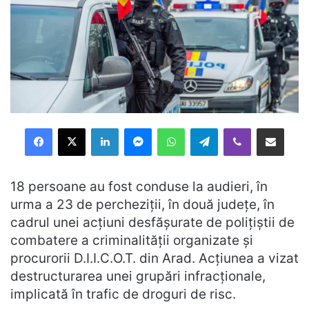
Facebook
X
LinkedIn
Messenger
WhatsApp
Telegram
Viber
Distribuie prin mail
18 persoane au fost conduse la audieri, în
urma a 23 de percheziții, în două județe, în
cadrul unei acțiuni desfășurate de polițiștii de
combatere a criminalității organizate și
procurorii D.I.I.C.O.T. din Arad. Acțiunea a vizat
destructurarea unei grupări infracționale,
implicată în trafic de droguri de risc.