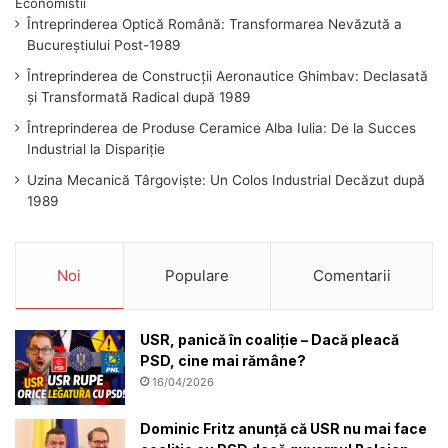
Întreprinderea Optică Română: Transformarea Nevăzută a
Bucureștiului Post-1989
Întreprinderea de Construcții Aeronautice Ghimbav: Declasată
și Transformată Radical după 1989
Întreprinderea de Produse Ceramice Alba Iulia: De la Succes
Industrial la Dispariție
Uzina Mecanică Târgoviște: Un Colos Industrial Decăzut după
1989
Noi
Populare
Comentarii
USR, panică în coaliție – Dacă pleacă
PSD, cine mai rămâne?
16/04/2026
Dominic Fritz anunță că USR nu mai face