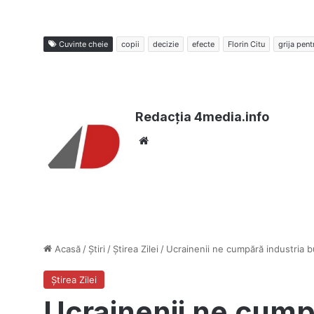
Cuvinte cheie
copii
decizie
efecte
Florin Citu
grija pent
Redacția 4media.info
Website