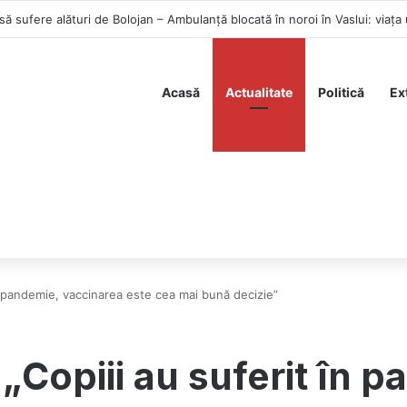
rim-plan: numit consilier prezidențial de Nicușor Dan
Acasă
Actualitate
Politică
Ex
 în pandemie, vaccinarea este cea mai bună decizie”
 „Copiii au suferit în 