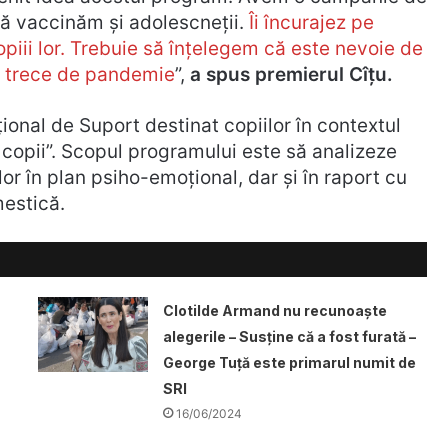
să vaccinăm şi adolescneţii.
Îi încurajez pe
opiii lor. Trebuie să înţelegem că este nevoie de
a trece de pandemie
”,
a spus premierul Cîțu.
nal de Suport destinat copiilor în contextul
copii”. Scopul programului este să analizeze
r în plan psiho-emoţional, dar şi în raport cu
mestică.
Clotilde Armand nu recunoaște
alegerile – Susține că a fost furată –
George Tuță este primarul numit de
SRI
16/06/2024