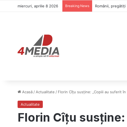
miercuri, aprilie 8 2026
Breaking News
Cioloș revine în p
Acasă
/
Actualitate
/
Florin Cîțu susține: „Copiii au suferit
Actualitate
Florin Cîțu susține: