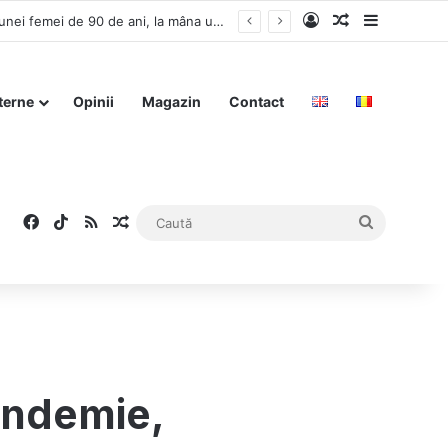
Log In
Articol aleat
Sidebar
terne
Opinii
Magazin
Contact
Facebook
TikTok
RSS
Articol aleatoriu
Caută
pandemie,