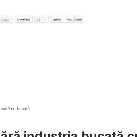
ru copii
guvernul
parinti
seruri
vaccinare