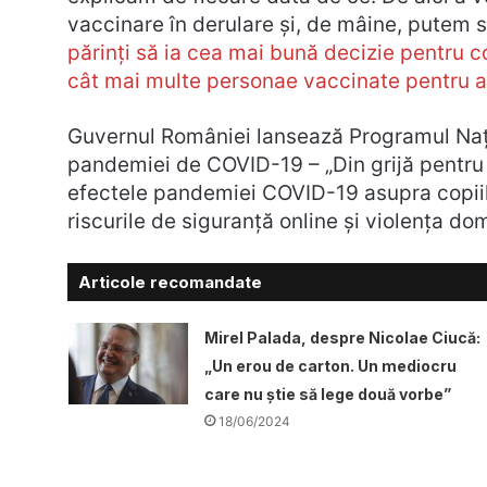
vaccinare în derulare şi, de mâine, putem 
părinţi să ia cea mai bună decizie pentru c
cât mai multe personae vaccinate pentru 
Guvernul României lansează Programul Naţio
pandemiei de COVID-19 – „Din grijă pentru 
efectele pandemiei COVID-19 asupra copiilo
riscurile de siguranţă online şi violenţa do
Articole recomandate
Mirel Palada, despre Nicolae Ciucă:
„Un erou de carton. Un mediocru
care nu știe să lege două vorbe”
18/06/2024