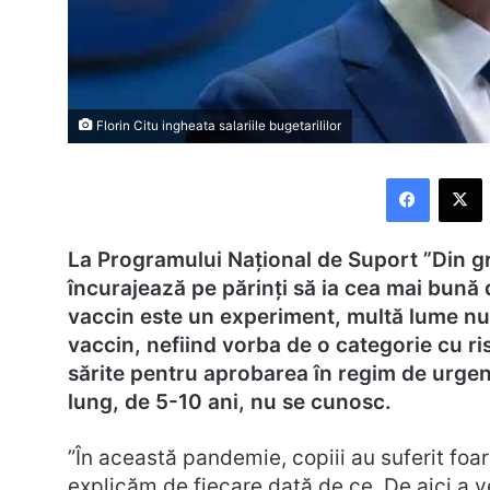
Florin Citu ingheata salariile bugetarililor
Faceboo
X
La Programului Naţional de Suport ”Din grij
încurajează pe părinţi să ia cea mai bună 
vaccin este un experiment, multă lume nu 
vaccin, nefiind vorba de o categorie cu ri
sărite pentru aprobarea în regim de urgenț
lung, de 5-10 ani, nu se cunosc.
”În această pandemie, copiii au suferit foart
explicăm de fiecare dată de ce. De aici a