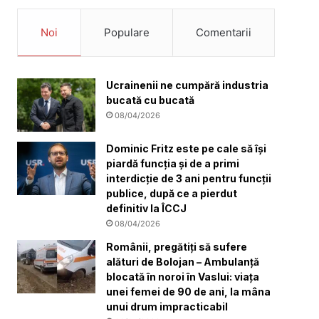
Noi
Populare
Comentarii
Ucrainenii ne cumpără industria
bucată cu bucată
08/04/2026
Dominic Fritz este pe cale să își
piardă funcția și de a primi
interdicție de 3 ani pentru funcții
publice, după ce a pierdut
definitiv la ÎCCJ
08/04/2026
Românii, pregătiți să sufere
alături de Bolojan – Ambulanță
blocată în noroi în Vaslui: viața
unei femei de 90 de ani, la mâna
unui drum impracticabil