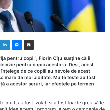
k
LinkedIn
Messenger
Distribuie prin mail
ă pentru copii”, Florin Cîțu susține că îi
decizie pentru copiii acestora.
Deși, acest
înțelege de ce copiii au nevoie de acest
sc mare de morbiditate. Multe teste au fost
ă a acestor seruri, iar efectele pe termen
e mult, au fost izolaţi şi a fost foarte greu să le
 venit idea acestui program. Avem o campanie de