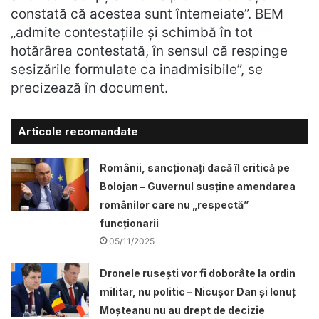
constată că acestea sunt întemeiate”. BEM
„admite contestațiile și schimbă în tot
hotărârea contestată, în sensul că respinge
sesizările formulate ca inadmisibile”, se
precizează în document.
Articole recomandate
Românii, sancționați dacă îl critică pe
Bolojan – Guvernul susține amendarea
românilor care nu „respectă”
funcționarii
05/11/2025
Dronele ruseşti vor fi doborâte la ordin
militar, nu politic – Nicușor Dan și Ionuț
Moșteanu nu au drept de decizie