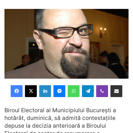
Facebook
X
LinkedIn
Messenger
WhatsApp
Telegram
Viber
Distribuie prin mail
Biroul Electoral al Municipiului București a
hotărât, duminică, să admită contestațiile
depuse la decizia anterioară a Biroului