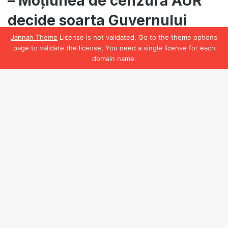
Jannah Theme
License is not validated, Go to the theme options
page to validate the license, You need a single license for each
domain name.
Facebook
B
t
t
b