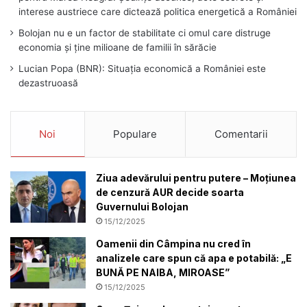
interese austriece care dictează politica energetică a României
Bolojan nu e un factor de stabilitate ci omul care distruge
economia și ține milioane de familii în sărăcie
Lucian Popa (BNR): Situația economică a României este
dezastruoasă
Noi
Populare
Comentarii
Ziua adevărului pentru putere – Moțiunea
de cenzură AUR decide soarta
Guvernului Bolojan
15/12/2025
Oamenii din Câmpina nu cred în
analizele care spun că apa e potabilă: „E
BUNĂ PE NAIBA, MIROASE”
15/12/2025