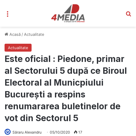
Meniu
C
Acasă
/
Actualitate
Actualitate
Este oficial : Piedone, primar
al Sectorului 5 după ce Biroul
Electoral al Municpiului
București a respins
renumararea buletinelor de
vot din Sectorul 5
Săraru Alexandru
05/10/2020
17