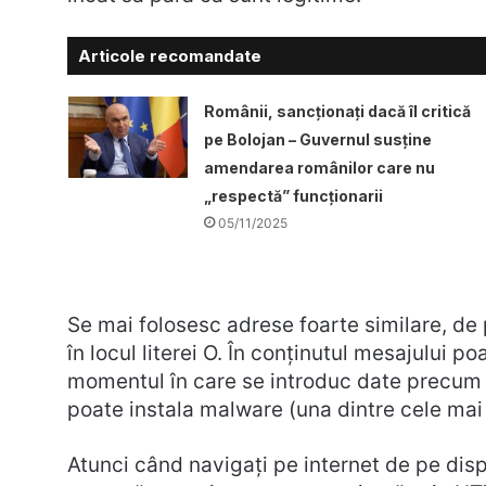
Articole recomandate
Românii, sancționați dacă îl critică
pe Bolojan – Guvernul susține
amendarea românilor care nu
„respectă” funcționarii
05/11/2025
Se mai folosesc adrese foarte similare, de p
în locul literei O. În conținutul mesajului po
momentul în care se introduc date precum u
poate instala malware (una dintre cele mai 
Atunci când navigați pe internet de pe dis