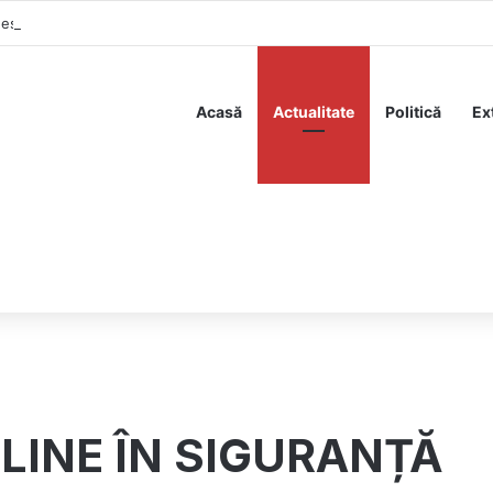
desființează pe Nicușor Dan: „Produsul sistemului, omul rău și răzbunăto
Acasă
Actualitate
Politică
Ex
INE ÎN SIGURANȚĂ