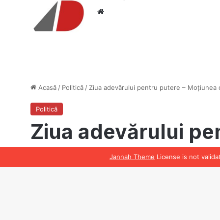
Website
Jannah Theme
License is not valid