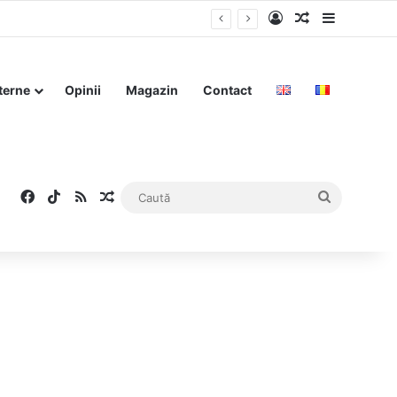
Log In
Articol aleat
Sidebar
r de la Cotroceni”
terne
Opinii
Magazin
Contact
Facebook
TikTok
RSS
Articol aleatoriu
Caută