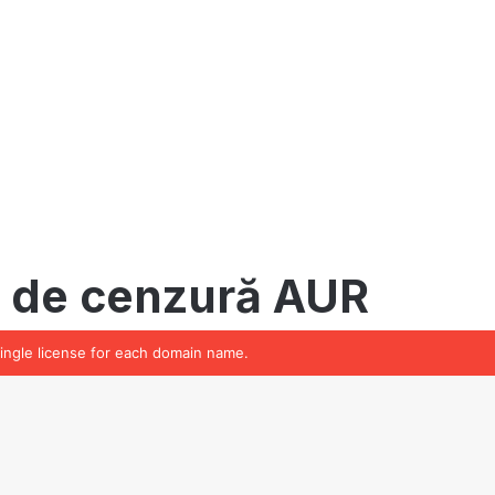
single license for each domain name.
Ba