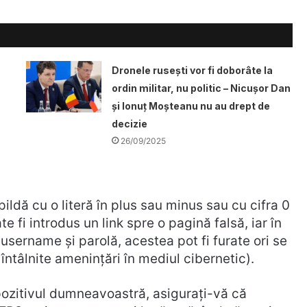
Dronele ruseşti vor fi doborâte la
ordin militar, nu politic – Nicușor Dan
și Ionuț Moșteanu nu au drept de
decizie
26/09/2025
ildă cu o literă în plus sau minus sau cu cifra 0
ate fi introdus un link spre o pagină falsă, iar în
sername și parolă, acestea pot fi furate ori se
întâlnite ameninţări în mediul cibernetic).
pozitivul dumneavoastră, asiguraţi-vă că