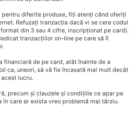
 pentru diferite produse, fiţi atenţi când oferiţi
ternet. Refuzaţi tranzacţia dacă vi se cere codul
ormat din 3 sau 4 cifre, inscripţionat pe card).
edicat tranzacţiilor on-line pe care să îl
i.
a financiară de pe card, atât înainte de a
bil ca, uneori, să vă fie încasată mai mult decât
acest lucru.
, precum şi clauzele şi condiţiile ce apar pe
a în care ar exista vreo problemă mai târziu.