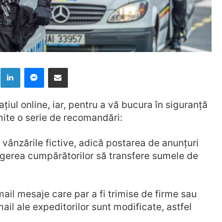
k
LinkedIn
Messenger
Distribuie prin mail
iul online, iar, pentru a vă bucura în siguranță
mite o serie de recomandări:
t vânzările fictive, adică postarea de anunțuri
ingerea cumpărătorilor să transfere sumele de
il mesaje care par a fi trimise de firme sau
il ale expeditorilor sunt modificate, astfel