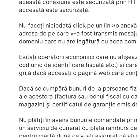
această conexiune este securizată prin HT
accesată este securizată.
Nu faceţi niciodată click pe un link/o anexă
adresa de pe care v-a fost transmis mesaju
domeniu care nu are legătură cu acea com
Evitaţi operatorii economici care nu afișe
cod unic de identificare fiscală etc.) şi ca
grijă dacă accesaţi o pagină web care conț
Dacă se cumpără bunuri de la persoane fiz
ale acestora (factura sau bonul fiscal cu ca
magazin) şi certificatul de garanție emis d
Nu plătiţi în avans bunurile comandate prin
un serviciu de curierat cu plata ramburs ce 
pentru marfă după ce v-aţi asigurat că aţi 