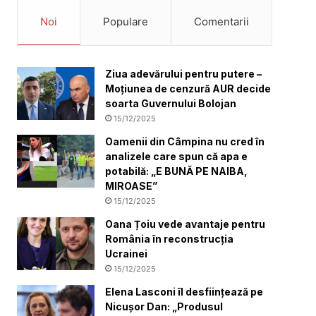
Noi
Populare
Comentarii
Ziua adevărului pentru putere –
Moțiunea de cenzură AUR decide
soarta Guvernului Bolojan
15/12/2025
Oamenii din Câmpina nu cred în
analizele care spun că apa e
potabilă: „E BUNĂ PE NAIBA,
MIROASE”
15/12/2025
Oana Țoiu vede avantaje pentru
România în reconstrucția
Ucrainei
15/12/2025
Elena Lasconi îl desființează pe
Nicușor Dan: „Produsul