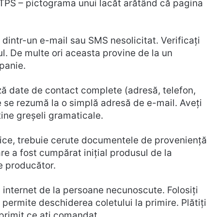
TPS – pictograma unui lacăt arătând că pagina
 dintr-un e-mail sau SMS nesolicitat. Verificați
l. De multe ori aceasta provine de la un
panie.
ază date de contact complete (adresă, telefon,
re se rezumă la o simplă adresă de e-mail. Aveţi
ine greșeli gramaticale.
ice, trebuie cerute documentele de proveniență
re a fost cumpărat iniţial produsul de la
e producător.
 internet de la persoane necunoscute. Folosiţi
permite deschiderea coletului la primire. Plătiţi
primit ce aţi comandat.