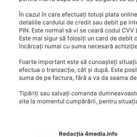
În cazul în care efectuaţi totuşi plata online
detaliile cardului de credit sau debit pe in
PIN. Este normal să vi se ceară codul CVV (f
Este mai sigur să folosiţi un card de debit d
încărcaţi numai cu suma necesară achiziţie
Foarte important este să cunoașteți situați
efectua o tranzacție, cât și după. Este posi
suma de pe factura, fără a va da seama de 
Tipăriţi sau salvați comanda dumneavoastră
site la momentul cumpărării, pentru situaţi
Redacția 4media.info