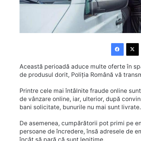
Faceboo
X
Această perioadă aduce multe oferte în spaț
de produsul dorit, Poliția Română vă trans
Printre cele mai întâlnite fraude online sun
de vânzare online, iar, ulterior, după conv
bani solicitate, bunurile nu mai sunt livrate.
De asemenea, cumpărătorii pot primi pe ema
persoane de încredere, însă adresele de ema
încât să pară că sunt legitime.