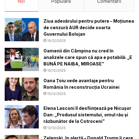
Noi
Populare
Comentarii
Ziua adevărului pentru putere – Moțiunea
de cenzură AUR decide soarta
Guvernului Bolojan
15/12/2025
Oamenii din Câmpina nu cred în
analizele care spun că apa e potabilă: „E
BUNĂ PE NAIBA, MIROASE”
15/12/2025
Oana Țoiu vede avantaje pentru
România în reconstrucția Ucrainei
15/12/2025
Elena Lasconi îl desființează pe Nicușor
Dan: „Produsul sistemului, omul rău și
răzbunător de la Cotroceni”
12/12/2025
Zelenski, în alertă – Donald Trump îi cere