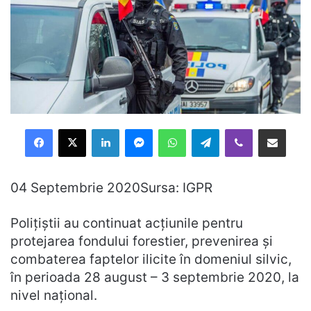
Facebook
X
LinkedIn
Messenger
WhatsApp
Telegram
Viber
Distribuie prin mail
04 Septembrie 2020Sursa: IGPR
Polițiștii au continuat acțiunile pentru
protejarea fondului forestier, prevenirea și
combaterea faptelor ilicite în domeniul silvic,
în perioada 28 august – 3 septembrie 2020, la
nivel național.