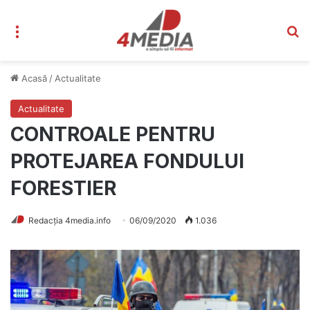
Meniu
C
Acasă
/
Actualitate
Actualitate
CONTROALE PENTRU
PROTEJAREA FONDULUI
FORESTIER
Redacția 4media.info
06/09/2020
1.036