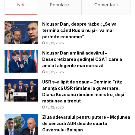
Noi
Populare
Comentarii
Nicușor Dan, despre război: „Se va
termina când Rusia nu și-l va mai
permite economic”
16/12/2025
Nicușor Dan amână adevărul –
Desecretizarea ședinței CSAT care a
anulat alegerile mai durează
16/12/2025
USR s-a lipit de scaun – Dominic Fritz
anunță că USR rămâne la guvernare,
Diana Buzoianu rămâne ministru, deși
moțiunea a trecut
15/12/2025
Ziua adevărului pentru putere – Moțiunea
de cenzură AUR decide soarta
Guvernului Bolojan